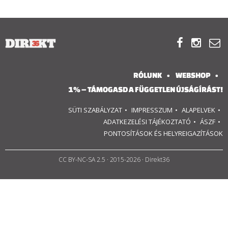
RÓLUNK



ALAPELVEK
CSAPAT
RÓLUNK
WEBSHOP
1% – TÁMOGASD A FÜGGETLEN ÚJSÁGÍRÁST!
MŰKÖDÉS
SÜTI SZABÁLYZAT
IMPRESSZUM
ALAPELVEK
ADATKEZELÉSI TÁJÉKOZTATÓ
ÁSZF
TÁMOGATÁS
PONTOSÍTÁSOK ÉS HELYREIGAZÍTÁSOK
1%
CC BY-NC-SA 2.5
· 2015-2026 · Direkt36
WEBSHOP

