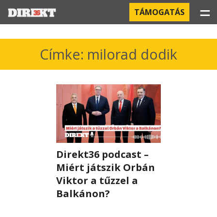
☰
TÁMOGATÁS
PROJEKTEK
Címke: milorad dodik
KÓRHÁZI FERTŐZÉSEK
ORBÁN ÉS A GAZDASÁG
KÍNAI NEGYED
OROSZ KAPCSOLATOK
Direkt36 podcast –
PEGASUS-MEGFIGYELÉSEK
Miért játszik Orbán
Viktor a tűzzel a
AZ ORBÁN CSALÁD ÜZLETEI
Balkánon?
OFFSHORE TITKOK