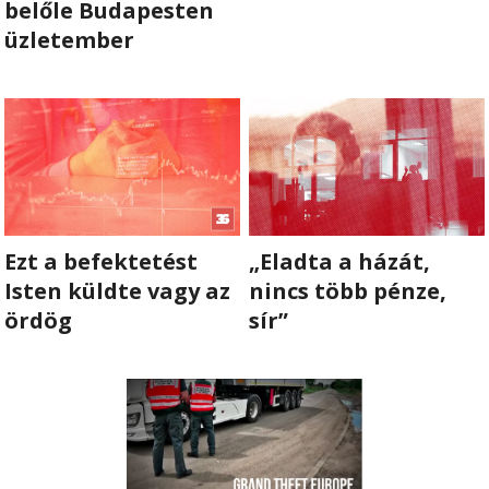
belőle Budapesten
üzletember
RÓLUNK
ALAPELVEK
CSAPAT
MŰKÖDÉS
Ezt a befektetést
„Eladta a házát,
TÁMOGATÁS
Isten küldte vagy az
nincs több pénze,
1%
ördög
sír”
WEBSHOP

