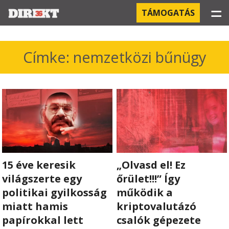
☰
TÁMOGATÁS
PROJEKTEK
Címke: nemzetközi bűnügy
KÓRHÁZI FERTŐZÉSEK
ORBÁN ÉS A GAZDASÁG
KÍNAI NEGYED
OROSZ KAPCSOLATOK
15 éve keresik
„Olvasd el! Ez
PEGASUS-MEGFIGYELÉSEK
világszerte egy
őrület!!!” Így
politikai gyilkosság
működik a
AZ ORBÁN CSALÁD ÜZLETEI
miatt hamis
kriptovalutázó
papírokkal lett
csalók gépezete
OFFSHORE TITKOK