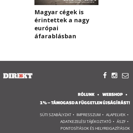

Magyar cégek is
EN
érintettek a nagy

európai
áfarablásban
CSATLAKOZZ
A
TÁMOGATÓI
KÖRHÖZ!



RÓLUNK
WEBSHOP
1% – TÁMOGASD A FÜGGETLEN ÚJSÁGÍRÁST!
SÜTI SZABÁLYZAT
IMPRESSZUM
ALAPELVEK
ADATKEZELÉSI TÁJÉKOZTATÓ
ÁSZF
PONTOSÍTÁSOK ÉS HELYREIGAZÍTÁSOK