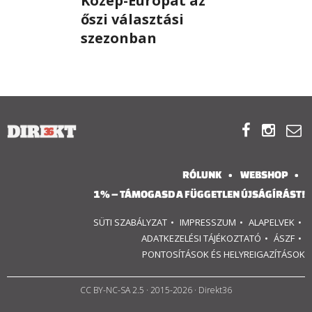
Közép-Európát az
őszi választási
RÓLUNK
szezonban
ALAPELVEK
CSAPAT



MŰKÖDÉS
TÁMOGATÁS
RÓLUNK
WEBSHOP
1% – TÁMOGASD A FÜGGETLEN ÚJSÁGÍRÁST!
1%
SÜTI SZABÁLYZAT
IMPRESSZUM
ALAPELVEK
WEBSHOP
ADATKEZELÉSI TÁJÉKOZTATÓ
ÁSZF
PONTOSÍTÁSOK ÉS HELYREIGAZÍTÁSOK

CC BY-NC-SA 2.5
· 2015-2026 · Direkt36
