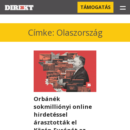
☰
TÁMOGATÁS
PROJEKTEK
Címke: Olaszország
KÓRHÁZI FERTŐZÉSEK
ORBÁN ÉS A GAZDASÁG
KÍNAI NEGYED
OROSZ KAPCSOLATOK
Orbánék
PEGASUS-MEGFIGYELÉSEK
sokmilliónyi online
AZ ORBÁN CSALÁD ÜZLETEI
hirdetéssel
árasztották el
OFFSHORE TITKOK