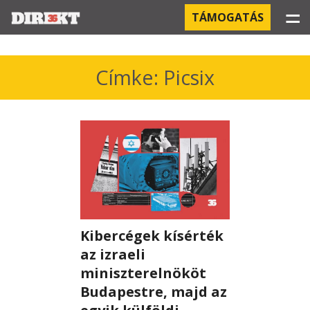
☰
TÁMOGATÁS
PROJEKTEK
Címke: Picsix
KÓRHÁZI FERTŐZÉSEK
ORBÁN ÉS A GAZDASÁG
KÍNAI NEGYED
OROSZ KAPCSOLATOK
Kibercégek kísérték
PEGASUS-MEGFIGYELÉSEK
az izraeli
AZ ORBÁN CSALÁD ÜZLETEI
miniszterelnököt
Budapestre, majd az
OFFSHORE TITKOK