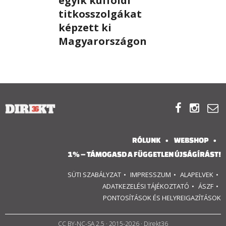
egyik külföldi
titkosszolgákat
RÓLUNK
képzett ki
Magyarországon
ALAPELVEK
CSAPAT
MŰKÖDÉS



TÁMOGATÁS
RÓLUNK
WEBSHOP
1%
1% – TÁMOGASD A FÜGGETLEN ÚJSÁGÍRÁST!
WEBSHOP
SÜTI SZABÁLYZAT
IMPRESSZUM
ALAPELVEK
ADATKEZELÉSI TÁJÉKOZTATÓ
ÁSZF
PONTOSÍTÁSOK ÉS HELYREIGAZÍTÁSOK


CC BY-NC-SA 2.5
· 2015-2026 · Direkt36