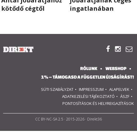
Antal jóbarátjához
jóbarátjának céges
kötődő cégtől
ingatlanában
RÓLUNK
ALAPELVEK
CSAPAT



MŰKÖDÉS
RÓLUNK
WEBSHOP
TÁMOGATÁS
1% – TÁMOGASD A FÜGGETLEN ÚJSÁGÍRÁST!
1%
SÜTI SZABÁLYZAT
IMPRESSZUM
ALAPELVEK
ADATKEZELÉSI TÁJÉKOZTATÓ
ÁSZF
WEBSHOP
PONTOSÍTÁSOK ÉS HELYREIGAZÍTÁSOK
CC BY-NC-SA 2.5
· 2015-2026 · Direkt36

