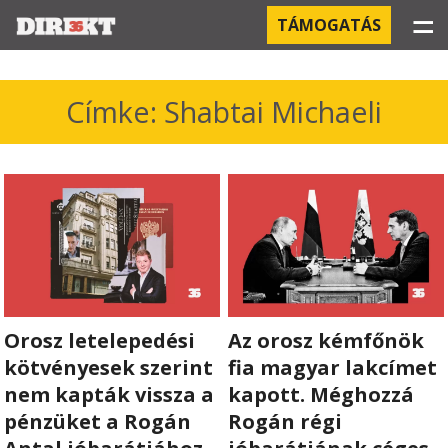
☰
TÁMOGATÁS
PROJEKTEK
Címke: Shabtai Michaeli
KÓRHÁZI FERTŐZÉSEK
ORBÁN ÉS A GAZDASÁG
KÍNAI NEGYED
OROSZ KAPCSOLATOK
Orosz letelepedési
Az orosz kémfőnök
PEGASUS-MEGFIGYELÉSEK
kötvényesek szerint
fia magyar lakcímet
AZ ORBÁN CSALÁD ÜZLETEI
nem kapták vissza a
kapott. Méghozzá
pénzüket a Rogán
Rogán régi
OFFSHORE TITKOK