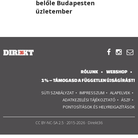
belőle Budapesten
üzletember
RÓLUNK
ALAPELVEK
CSAPAT



MŰKÖDÉS
RÓLUNK
WEBSHOP
TÁMOGATÁS
1% – TÁMOGASD A FÜGGETLEN ÚJSÁGÍRÁST!
1%
SÜTI SZABÁLYZAT
IMPRESSZUM
ALAPELVEK
ADATKEZELÉSI TÁJÉKOZTATÓ
ÁSZF
WEBSHOP
PONTOSÍTÁSOK ÉS HELYREIGAZÍTÁSOK

CC BY-NC-SA 2.5
· 2015-2026 · Direkt36
