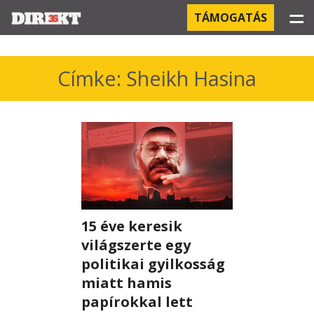
☰
TÁMOGATÁS
PROJEKTEK
Címke: Sheikh Hasina
KÓRHÁZI FERTŐZÉSEK
ORBÁN ÉS A GAZDASÁG
KÍNAI NEGYED
OROSZ KAPCSOLATOK
15 éve keresik
PEGASUS-MEGFIGYELÉSEK
világszerte egy
politikai gyilkosság
AZ ORBÁN CSALÁD ÜZLETEI
miatt hamis
papírokkal lett
OFFSHORE TITKOK