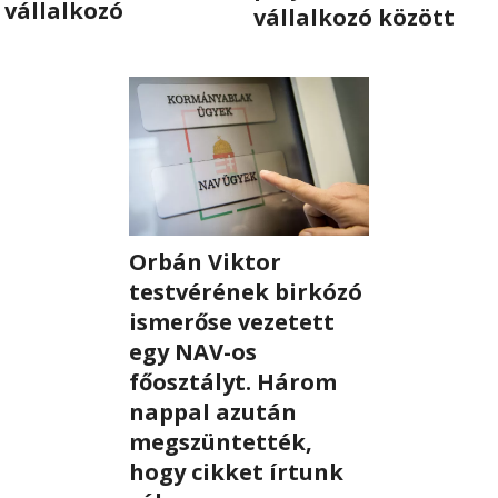
vállalkozó
vállalkozó között
RÓLUNK
ALAPELVEK
CSAPAT
MŰKÖDÉS
Orbán Viktor
TÁMOGATÁS
testvérének birkózó
ismerőse vezetett
1%
egy NAV-os
WEBSHOP
főosztályt. Három
nappal azután
megszüntették,

hogy cikket írtunk
