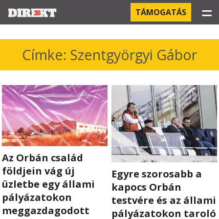
☰
TÁMOGATÁS
PROJEKTEK
Címke: Szentgyörgyi Gábor
KÓRHÁZI FERTŐZÉSEK
ORBÁN ÉS A GAZDASÁG
KÍNAI NEGYED
OROSZ KAPCSOLATOK
Az Orbán család
PEGASUS-MEGFIGYELÉSEK
földjein vág új
Egyre szorosabb a
üzletbe egy állami
kapocs Orbán
AZ ORBÁN CSALÁD ÜZLETEI
pályázatokon
testvére és az állami
meggazdagodott
pályázatokon taroló
OFFSHORE TITKOK