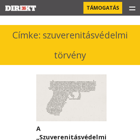
☰
TÁMOGATÁS
PROJEKTEK
Címke: szuverenitásvédelmi
KÓRHÁZI FERTŐZÉSEK
törvény
ORBÁN ÉS A GAZDASÁG
KÍNAI NEGYED
OROSZ KAPCSOLATOK
PEGASUS-MEGFIGYELÉSEK
AZ ORBÁN CSALÁD ÜZLETEI
A
„Szuverenitásvédelmi
OFFSHORE TITKOK