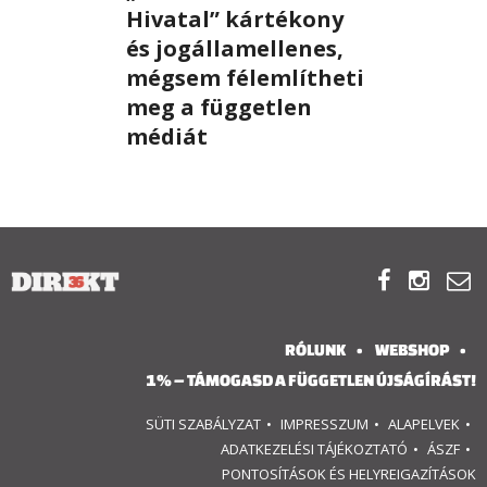
Hivatal” kártékony
RÓLUNK
és jogállamellenes,
mégsem félemlítheti
ALAPELVEK
meg a független
médiát
CSAPAT
MŰKÖDÉS
TÁMOGATÁS



1%
RÓLUNK
WEBSHOP
WEBSHOP
1% – TÁMOGASD A FÜGGETLEN ÚJSÁGÍRÁST!
SÜTI SZABÁLYZAT
IMPRESSZUM
ALAPELVEK

ADATKEZELÉSI TÁJÉKOZTATÓ
ÁSZF

PONTOSÍTÁSOK ÉS HELYREIGAZÍTÁSOK