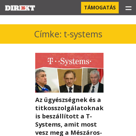
☰
TÁMOGATÁS
PROJEKTEK
Címke: t-systems
KÓRHÁZI FERTŐZÉSEK
ORBÁN ÉS A GAZDASÁG
KÍNAI NEGYED
OROSZ KAPCSOLATOK
Az ügyészségnek és a
PEGASUS-MEGFIGYELÉSEK
titkosszolgálatoknak
is beszállított a T-
AZ ORBÁN CSALÁD ÜZLETEI
Systems, amit most
vesz meg a Mészáros-
OFFSHORE TITKOK