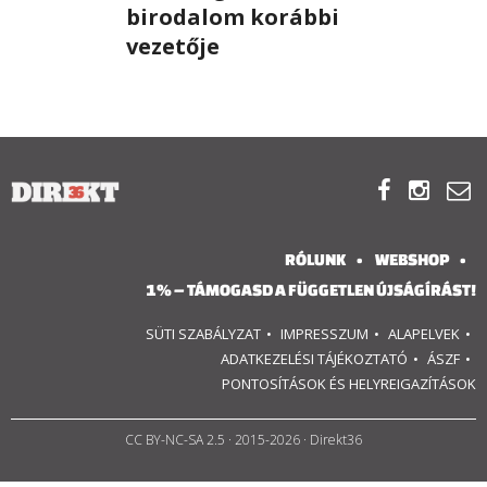
birodalom korábbi
RÓLUNK
vezetője
ALAPELVEK
CSAPAT



MŰKÖDÉS
RÓLUNK
WEBSHOP
TÁMOGATÁS
1% – TÁMOGASD A FÜGGETLEN ÚJSÁGÍRÁST!
1%
SÜTI SZABÁLYZAT
IMPRESSZUM
ALAPELVEK
ADATKEZELÉSI TÁJÉKOZTATÓ
ÁSZF
WEBSHOP
PONTOSÍTÁSOK ÉS HELYREIGAZÍTÁSOK

CC BY-NC-SA 2.5
· 2015-2026 · Direkt36
