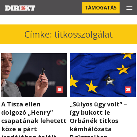
☰
TÁMOGATÁS
PROJEKTEK
Címke: titkosszolgálat
KÓRHÁZI FERTŐZÉSEK
ORBÁN ÉS A GAZDASÁG
KÍNAI NEGYED
OROSZ KAPCSOLATOK
A Tisza ellen
„Súlyos ügy volt” –
PEGASUS-MEGFIGYELÉSEK
dolgozó „Henry”
így bukott le
AZ ORBÁN CSALÁD ÜZLETEI
csapatának lehetett
Orbánék titkos
köze a párt
kémhálózata
OFFSHORE TITKOK