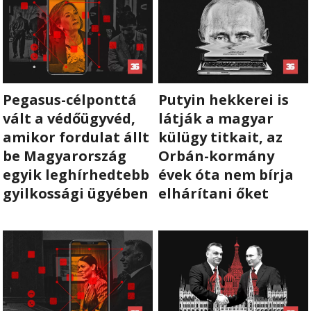
Pegasus-célponttá
Putyin hekkerei is
vált a védőügyvéd,
látják a magyar
amikor fordulat állt
külügy titkait, az
be Magyarország
Orbán-kormány
egyik leghírhedtebb
évek óta nem bírja
gyilkossági ügyében
elhárítani őket