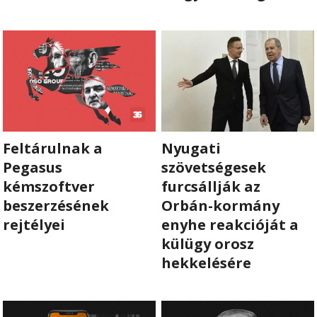

EN

CSATLAKOZZ
A
Feltárulnak a
Nyugati
TÁMOGATÓI
Pegasus
szövetségesek
KÖRHÖZ!
kémszoftver
furcsállják az
beszerzésének
Orbán-kormány
rejtélyei
enyhe reakcióját a
külügy orosz
hekkelésére