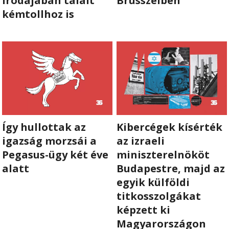
irodájában talált
Brüsszelben
kémtollhoz is
RÓLUNK
ALAPELVEK
CSAPAT
MŰKÖDÉS
TÁMOGATÁS
Így hullottak az
Kibercégek kísérték
igazság morzsái a
az izraeli
1%
Pegasus-ügy két éve
miniszterelnököt
alatt
Budapestre, majd az
WEBSHOP
egyik külföldi
titkosszolgákat

képzett ki

Magyarországon