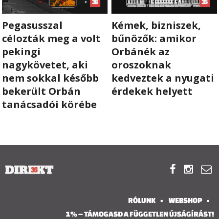
Pegasusszal
Kémek, bizniszek,
célozták meg a volt
bűnözők: amikor
pekingi
Orbánék az
nagykövetet, aki
oroszoknak
nem sokkal később
kedveztek a nyugati
bekerült Orbán
érdekek helyett
tanácsadói körébe



RÓLUNK
WEBSHOP
1% – TÁMOGASD A FÜGGETLEN ÚJSÁGÍRÁST!