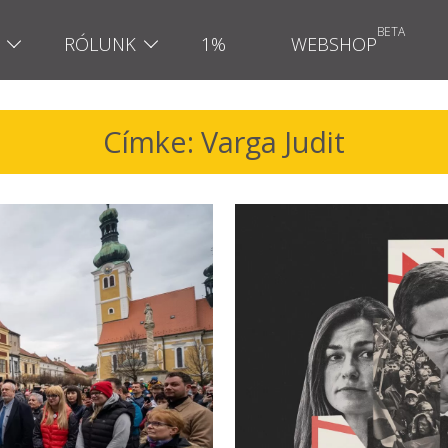
RÓLUNK
1%
WEBSHOP
Címke: Varga Judit