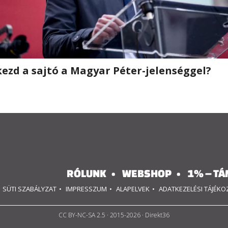
kezd a sajtó a Magyar Péter-jelenséggel?
RÓLUNK
WEBSHOP
1% – TÁ
SÜTI SZABÁLYZAT
IMPRESSZUM
ALAPELVEK
ADATKEZELÉSI TÁJÉK
CC BY-NC-SA 2.5
· 2015-2026 · Direkt36