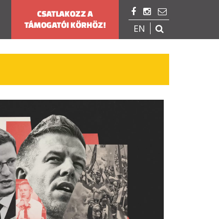



CSATLAKOZZ A
TÁMOGATÓI KÖRHÖZ!
EN
