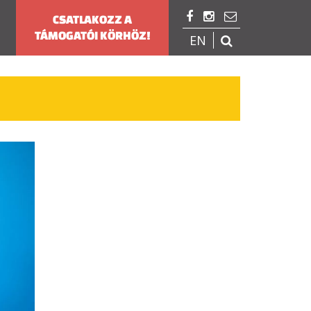



CSATLAKOZZ A
TÁMOGATÓI KÖRHÖZ!
EN
