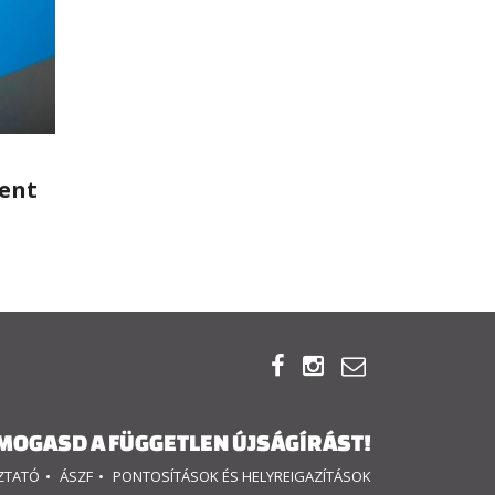
ent



MOGASD A FÜGGETLEN ÚJSÁGÍRÁST!
OZTATÓ
ÁSZF
PONTOSÍTÁSOK ÉS HELYREIGAZÍTÁSOK