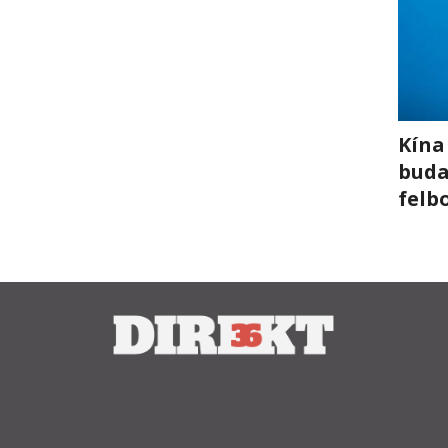
Kína
buda
felb