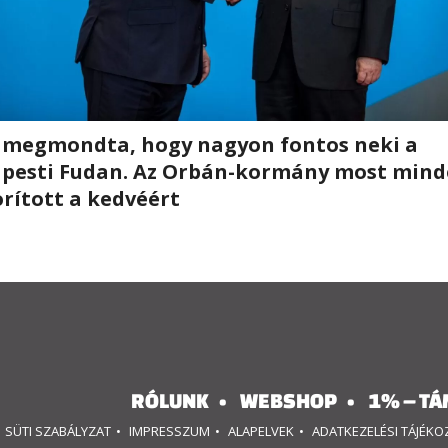
 megmondta, hogy nagyon fontos neki a
pesti Fudan. Az Orbán-kormány most mind
orított a kedvéért
RÓLUNK
WEBSHOP
1% – TÁ
SÜTI SZABÁLYZAT
IMPRESSZUM
ALAPELVEK
ADATKEZELÉSI TÁJÉK