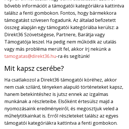
bővebb információt a támogatói kategóriákra kattintva
találsz a fenti gombokon. Fontos, hogy bármekkora
támogatást szívesen fogadunk. Az általad befizetett
összeg alapján egy támogatói kategóriába kerülsz: a
Direkt36 Szövetségese, Partnere, Barátja vagy
Támogatója leszel. Ha pedig nem működik az utalás
vagy más probléma merült fel, akkor írj nekünk a
tamogatas@direkt36.hu
-ra és segítünk!
Mit kapsz cserébe?
Ha csatlakozol a Direkt36 támogatói köréhez, akkor
nem csak szilárd, tényeken alapuló történeteket kapsz,
hanem betekintéshez is jutsz ennek az izgalmas
munkának a részleteibe. Elsőként értesülsz majd a
nyomozásaink eredményeiről, és megosztjuk veled a
műhelytitkainkat is. Erről részleteket találsz az egyes
támogatói kategóriákra kattintva a fenti gombokon.