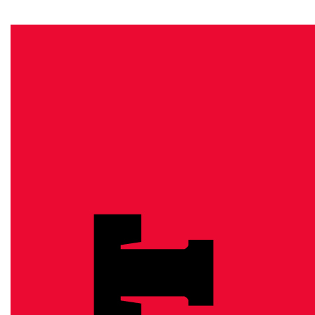
RÓLUNK
ALAPELVEK
CSAPAT
MŰKÖDÉS
TÁMOGATÁS
1%
WEBSHOP

