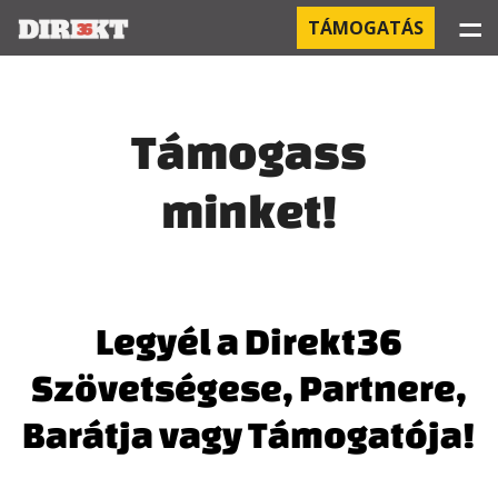
☰
TÁMOGATÁS
PROJEKTEK
Támogass
KÓRHÁZI FERTŐZÉSEK
minket!
ORBÁN ÉS A GAZDASÁG
KÍNAI NEGYED
OROSZ KAPCSOLATOK
Legyél a Direkt36
Szövetségese, Partnere,
PEGASUS-MEGFIGYELÉSEK
Barátja vagy Támogatója!
AZ ORBÁN CSALÁD ÜZLETEI
OFFSHORE TITKOK