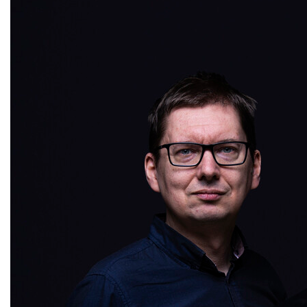
3 000 Ft

Fizetés banki átutalással