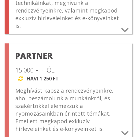
technikáinkat, meghívunk a
rendezvényeinkre, valamint megkapod
exkluzív hírleveleinket és e-könyveinket
is.
A legfontosabb tudnivalók:
Bármekkora összeggel támogathatsz
PARTNER
minket
A támogatói tagság az utolsó
befizetésedtől számított egy évig
15 000 FT-TÓL
érvényes
HAVI 1 250 FT

A támogatásodat kizárólag a Direkt36
működésére fordítjuk és minden
Meghívást kapsz a rendezvényeinkre,
évben beszámolunk róla, hogy mire
ahol beszámolunk a munkánkról, és
költöttük el
szakértőkkel elemezzük a
A rendszeres támogatásodat bármikor
nyomozásainkban érintett témákat.
leállíthatod
Emellett megkapod exkluzív
A támogatói adomány nem
hírleveleinket és e-könyveinket is.
termékértékesítés vagy szolgáltatás,
így számlát nem, de igazolást tudunk