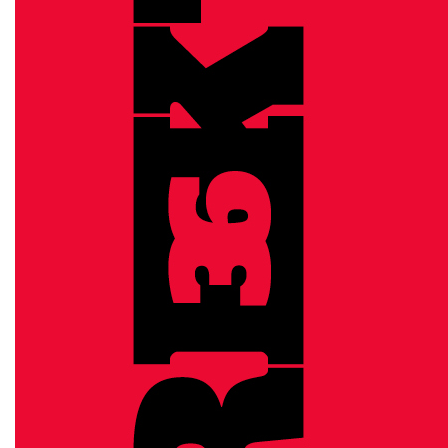

EN

CSATLAKOZZ
A
TÁMOGATÓI
KÖRHÖZ!