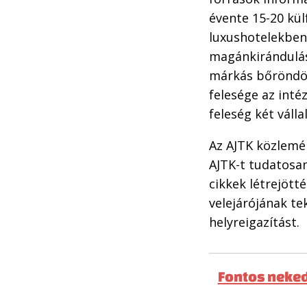
évente 15-20 kül
luxushotelekben 
magánkirándulás
márkás bőröndökr
felesége az intéz
feleség két válla
Az AJTK közlemén
AJTK-t tudatosan
cikkek létrejött
velejárójának te
helyreigazítást.
Fontos neked