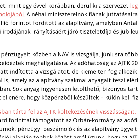
t, mint egy évvel korábban, derül ki a szervezet
le
olójából.
A néhai miniszterelnök fiának juttatásair
lió forintot fordított az alapítvány, amelyben Antall
 irodájának irányításáért járó tiszteletdíja és jubile
énzügyeit közben a NAV is vizsgálja, júniusra több
beidéztek meghallgatásra. Az adóhatóság az AJTK 20
tt indította a vizsgálatot, de kiemelten foglalkozik
l is, amely az alapítvány szakmai anyagait teszi elé
ban. Sok anyag ingyenesen letölthető, bizonyos tar
ellenére, hogy közpénzből készültek – külön kell fiz
ban tárta fel az AJTK költekezésének visszásságait,
árd forinttal támogatott az Orbán-kormány az adófi
mok, pénzügyi beszámolók és az alapítvány ügyeit 
ciói alapján többek között arról írtunk, hogy az AJ