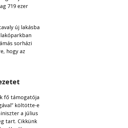
ag 719 ezer
tavaly új lakásba
y lakóparkban
rámás sorházi
re, hogy az
ezetet
k fő támogatója
gával” költötte-e
niszter a július
g tart. Cikkünk