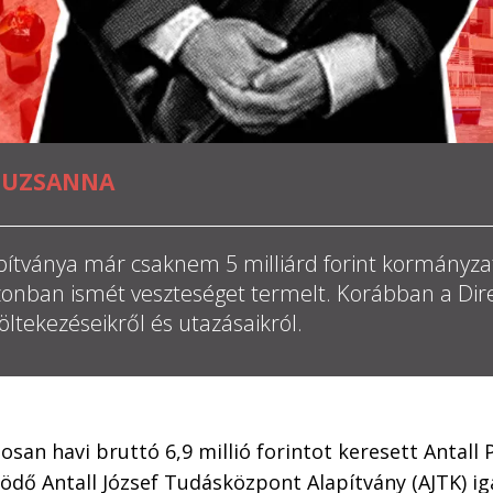
SUZSANNA
apítványa már csaknem 5 milliárd forint kormányza
azonban ismét veszteséget termelt. Korábban a Dir
ltekezéseikről és utazásaikról.
osan havi bruttó 6,9 millió forintot keresett Antall P
dő Antall József Tudásközpont Alapítvány (AJTK) ig