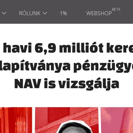
RÓLUNK
1%
WEBSHOP
havi 6,9 milliót ker
 Alapítványa pénzügy
NAV is vizsgálja