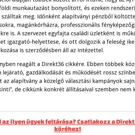
földi munkautazást bonyolított, és ezeken rendszer
szálltak meg. Időnként alapítványi pénzből költött
okra, magánkórházra, professzionális fényképezőg
e is. A szervezet egyfajta családi üzletként is műkö
et igazgató-helyettese, és ott dolgozik a feleség ike
lkozása is szerződésben áll az intézettel.
yben reagált a Direkt36 cikkére. Ebben többek közöt
 lejárató, gazdálkodását és működését rossz színbe
ét az alapítvány a közelgő választási kampányok sajn
kinti”, de cikkünk konkrét állításaival szemben nem 
 az ilyen ügyek feltárása? Csatlakozz a Direk
köréhez!