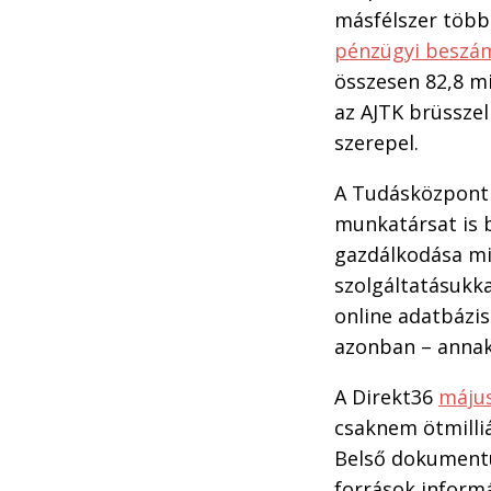
másfélszer többe
pénzügyi beszám
összesen 82,8 mil
az AJTK brüsszeli
szerepel.
A Tudásközpont p
munkatársat is 
gazdálkodása mia
szolgáltatásukka
online adatbázis
azonban – annak 
A Direkt36
május
csaknem ötmilli
Belső dokumentu
források informá