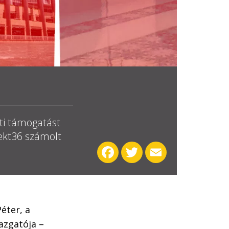
ti támogatást
ekt36 számolt
Facebook
Twitter
Email
éter, a
azgatója –