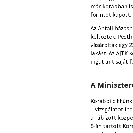
már korábban is
forintot kapott,
Az Antall-házasp
költöztek: Pest
vásároltak egy 
lakást. Az AJTK 
ingatlant saját f
A Miniszter
Korábbi cikkünk
– vizsgálatot in
a rábízott közpé
8-án tartott Kor