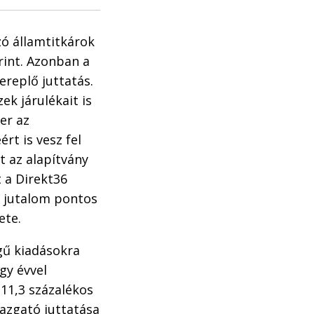
zó államtitkárok
orint. Azonban a
replő juttatás.
ek járulékait is
er az
ért is vesz fel
t az alapítvány
t a Direkt36
s jutalom pontos
ete.
egű kiadásokra
gy évvel
11,3 százalékos
gazgató juttatása