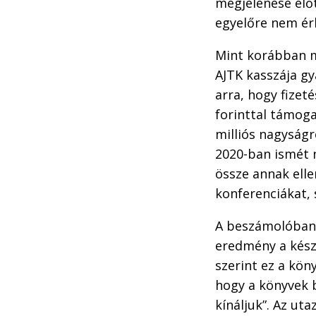
megjelenése előt
egyelőre nem ér
Mint korábban m
AJTK kasszája gy
arra, hogy fizeté
forinttal támoga
milliós nagyság
2020-ban ismét n
össze annak elle
konferenciákat, 
A beszámolóban a
eredmény a kész
szerint ez a kön
hogy a könyvek 
kínáljuk”. Az ut