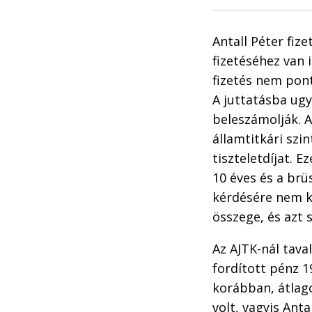
Antall Péter fiz
fizetéséhez van 
fizetés nem pon
A juttatásba ugy
beleszámolják. A
államtitkári szin
tiszteletdíjat. 
10 éves és a brü
kérdésére nem kö
összege, és azt 
Az AJTK-nál tava
fordított pénz 1
korábban, átlag
volt, vagyis Ant