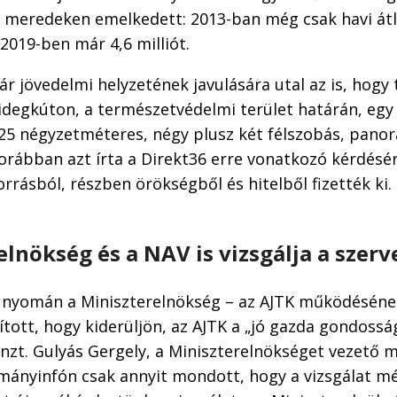
 meredeken emelkedett: 2013-ban még csak havi átl
 2019-ben már 4,6 milliót.
ár jövedelmi helyzetének javulására utal az is, hogy 
hidegkúton, a természetvédelmi terület határán, eg
225 négyzetméteres, négy plusz két félszobás, pano
korábban azt írta a Direkt36 erre vonatkozó kérdésé
orrásból, részben örökségből és hitelből fizették ki.
elnökség és a NAV is vizsgálja a szerv
 nyomán a Miniszterelnökség – az AJTK működéséne
dított, hogy kiderüljön, az AJTK a „jó gazda gondossá
nzt. Gulyás Gergely, a Miniszterelnökséget vezető mi
mányinfón csak annyit mondott, hogy a vizsgálat mé