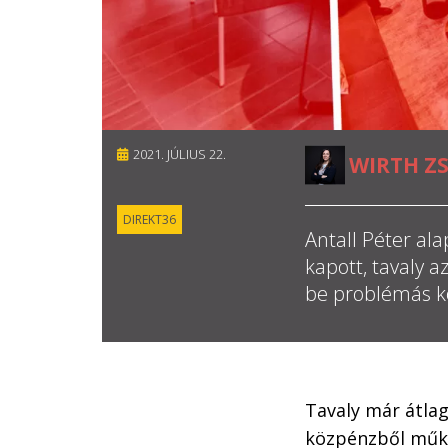
2021. JÚLIUS 22.
WIRTH Z
DIREKT36
Antall Péter al
kapott, tavaly 
be problémás kö
Tavaly már átlag
közpénzből műkö