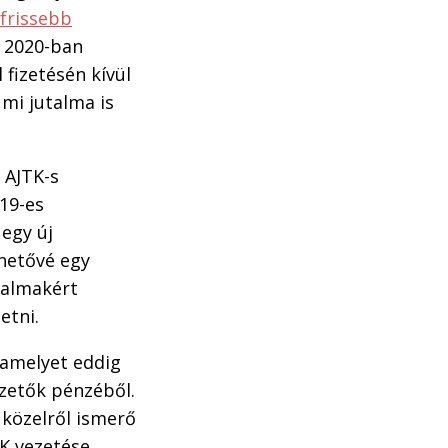
gfrissebb
a 2020-ban
 fizetésén kívül
umi jutalma is
 AJTK-s
19-es
 egy új
rhetővé egy
talmakért
etni.
amelyet eddig
zetők pénzéből.
közelről ismerő
TK vezetése