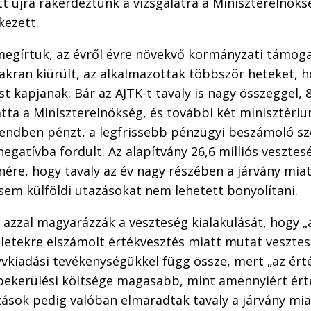
t újra rákérdeztünk a vizsgálatra a Miniszterelnöksé
kezett.
egírtuk, az évről évre növekvő kormányzati támoga
akran kiürült, az alkalmazottak többször heteket, 
st kapjanak. Bár az AJTK-t tavaly is nagy összeggel, 
tta a Miniszterelnökség, és további két minisztériu
rendben pénzt, a legfrissebb pénzügyi beszámoló sz
egatívba fordult. Az alapítvány 26,6 milliós vesztes
nére, hogy tavaly az év nagy részében a járvány mia
sem külföldi utazásokat nem lehetett bonyolítani.
zzal magyarázzák a veszteség kialakulását, hogy „a
letekre elszámolt értékvesztés miatt mutat vesztes
yvkiadási tevékenységükkel függ össze, mert „az ért
bekerülési költsége magasabb, mint amennyiért ért
azások pedig valóban elmaradtak tavaly a járvány mia