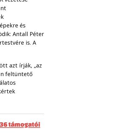
int
ek
épekre és
dik: Antall Péter
rtestvére is. A
t azt írják, „az
n feltüntető
álatos
kértek
t36 támogatói