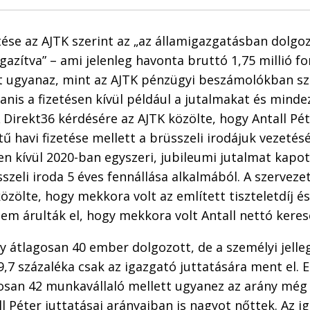
etése az AJTK szerint az „az államigazgatásban dolgo
igazítva” – ami jelenleg havonta bruttó 1,75 millió f
t ugyanaz, mint az AJTK pénzügyi beszámolókban sze
anis a fizetésen kívül például a jutalmakat és mindez
 Direkt36 kérdésére az AJTK közölte, hogy Antall Pét
tű havi fizetése mellett a brüsszeli irodájuk vezetésé
Ezen kívül 2020-ban egyszeri, jubileumi jutalmat kapot
sszeli iroda 5 éves fennállása alkalmából. A szerveze
zölte, hogy mekkora volt az említett tiszteletdíj é
sem árulták el, hogy mekkora volt Antall nettó keres
ly átlagosan 40 ember dolgozott, de a személyi jell
9,7 százaléka csak az igazgató juttatására ment el. E
osan 42 munkavállaló mellett ugyanez az arány még 
all Péter juttatásai arányaiban is nagyot nőttek. Az i