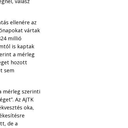
gnél, válasz
tás ellenére az
hónapokat vártak
824 millió
mtól is kaptak
erint a mérleg
éget hozott
tt sem
 mérleg szerinti
éget”. Az AJTK
ékvesztés oka,
ékesítésre
tt, de a