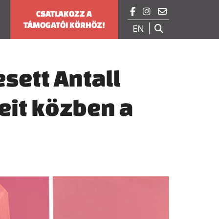



CSATLAKOZZ A
TÁMOGATÓI KÖRHÖZ!
EN

esett Antall
eit közben a