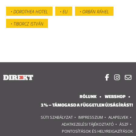
DOROTHEA HOTEL
EU
ORBÁN RÁHEL
TIBORCZ ISTVÁN



RÓLUNK
WEBSHOP
1% – TÁMOGASD A FÜGGETLEN ÚJSÁGÍRÁST!
SÜTI SZABÁLYZAT
IMPRESSZUM
ALAPELVEK
ADATKEZELÉSI TÁJÉKOZTATÓ
ÁSZF
PONTOSÍTÁSOK ÉS HELYREIGAZÍTÁSOK