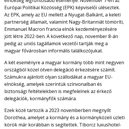
elnökség legfontosabb eseménye. November 7-én az
Európai Politikai Közösség (EPK) képviselői üléseztek.
Az EPK, amely az EU mellett a Nyugat-Balkánt, a keleti
partnerség államait, valamint Nagy-Britanniát tömöríti,
Emmanuel Macron francia elnök kezdeményezésére
jött létre 2022-ben. A következő nap, november 8-án
pedig az uniós tagállamok vezetői tartják meg a
magyar fővárosban informális találkozójukat.
A két eseményre a magyar kormány több mint negyven
országból közel ötven delegáció érkezésére számít.
Számukra ajánlott olyan szállodákat a magyar EU-
elnökség, amelyek szerintük színvonalban és
biztonsági feltételekben is megfelelnek az érkező
delegációk, kormányfők számára.
Ezek közé tartozik a 2023 novemberben megnyílt
Dorothea, amelyet a kormány és a kormányközeli üzleti
körök már korábban is segítettek. Tiborcz luxushotel-