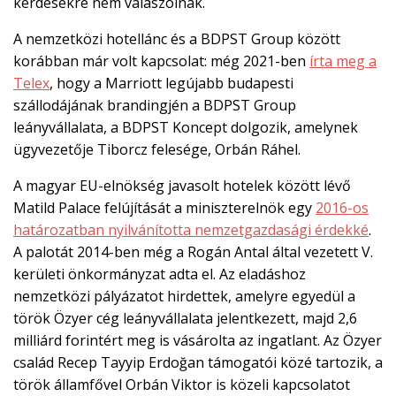
kérdésekre nem válaszolnak.
A nemzetközi hotellánc és a BDPST Group között
korábban már volt kapcsolat: még 2021-ben
írta meg a
Telex
, hogy a Marriott legújabb budapesti
szállodájának brandingjén a BDPST Group
leányvállalata, a BDPST Koncept dolgozik, amelynek
ügyvezetője Tiborcz felesége, Orbán Ráhel.
A magyar EU-elnökség javasolt hotelek között lévő
Matild Palace felújítását a miniszterelnök egy
2016-os
határozatban nyilvánította nemzetgazdasági érdekké
.
A palotát 2014-ben még a Rogán Antal által vezetett V.
kerületi önkormányzat adta el. Az eladáshoz
nemzetközi pályázatot hirdettek, amelyre egyedül a
török Özyer cég leányvállalata jelentkezett, majd 2,6
milliárd forintért meg is vásárolta az ingatlant. Az Özyer
család Recep Tayyip Erdoğan támogatói közé tartozik, a
török államfővel Orbán Viktor is közeli kapcsolatot