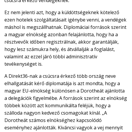
csúcsra érkező vendégeknek.
Ez nem jelenti azt, hogy a küldöttségeknek kötelező
ezen hotelek szolgáltatásait igénybe venni, a vendégek
máshol is megszállhatnak. Diplomáciai források szerint
a magyar elnökség azonban felajánlotta, hogy ha a
résztvevők időben regisztrálnak, akkor garantálják,
hogy lesz számukra hely, és átvállalják a foglalást,
valamint az ezzel járó többi adminisztratív
tevékenységet is.
A Direkt36-nak a csúcsra érkező több ország neve
elhallgatását kérő diplomatája is azt mondta, hogy a
magyar EU-elnökség különösen a Dorotheát ajánlotta
a delegációk figyelmébe. A források szerint az elnökség
többek között azt kommunikálta feléjük, hogy a
szálloda nagyon kedvező csomagokat kínál. „A
Dorotheát számos elnökséghez kapcsolódó
eseményhez ajánlották. Kíváncsi vagyok a vej mennyit