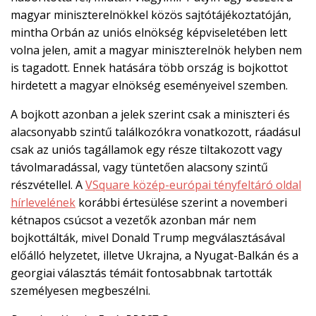
magyar miniszterelnökkel közös sajtótájékoztatóján,
mintha Orbán az uniós elnökség képviseletében lett
volna jelen, amit a magyar miniszterelnök helyben nem
is tagadott. Ennek hatására több ország is bojkottot
hirdetett a magyar elnökség eseményeivel szemben.
A bojkott azonban a jelek szerint csak a miniszteri és
alacsonyabb szintű találkozókra vonatkozott, ráadásul
csak az uniós tagállamok egy része tiltakozott vagy
távolmaradással, vagy tüntetően alacsony szintű
részvétellel. A
VSquare közép-európai tényfeltáró oldal
hírlevelének
korábbi értesülése szerint a novemberi
kétnapos csúcsot a vezetők azonban már nem
bojkottálták, mivel Donald Trump megválasztásával
előálló helyzetet, illetve Ukrajna, a Nyugat-Balkán és a
georgiai választás témáit fontosabbnak tartották
személyesen megbeszélni.