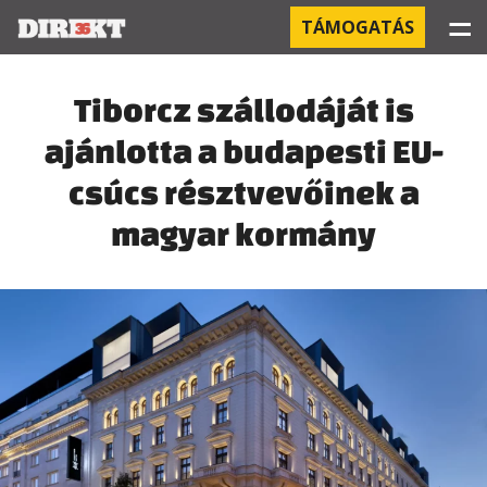
☰
TÁMOGATÁS
PROJEKTEK
Tiborcz szállodáját is
ajánlotta a budapesti EU-
KÓRHÁZI FERTŐZÉSEK
csúcs résztvevőinek a
ORBÁN ÉS A GAZDASÁG
magyar kormány
KÍNAI NEGYED
OROSZ KAPCSOLATOK
PEGASUS-MEGFIGYELÉSEK
AZ ORBÁN CSALÁD ÜZLETEI
OFFSHORE TITKOK