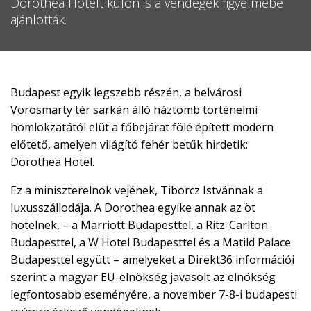
Dorothea Hotelt külön is a vendégek figyelmébe

ajánlották.
EN

Budapest egyik legszebb részén, a belvárosi
Vörösmarty tér sarkán álló háztömb történelmi
CSATLAKOZZ
homlokzatától elüt a főbejárat fölé épített modern
A
előtető, amelyen világító fehér betűk hirdetik:
TÁMOGATÓI
Dorothea Hotel.
KÖRHÖZ!
Ez a miniszterelnök vejének, Tiborcz Istvánnak a
luxusszállodája. A Dorothea egyike annak az öt
hotelnek, – a Marriott Budapesttel, a Ritz-Carlton
Budapesttel, a W Hotel Budapesttel és a Matild Palace
Budapesttel együtt – amelyeket a Direkt36 információi
szerint a magyar EU-elnökség javasolt az elnökség
legfontosabb eseményére, a november 7-8-i budapesti