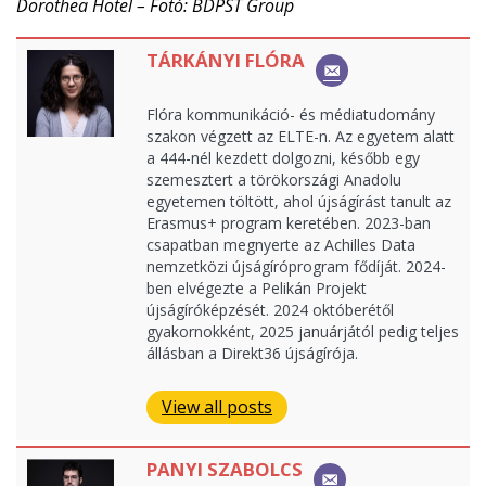
Dorothea Hotel – Fotó: BDPST Group
TÁRKÁNYI FLÓRA
Flóra kommunikáció- és médiatudomány
szakon végzett az ELTE-n. Az egyetem alatt
a 444-nél kezdett dolgozni, később egy
szemesztert a törökországi Anadolu
egyetemen töltött, ahol újságírást tanult az
Erasmus+ program keretében. 2023-ban
csapatban megnyerte az Achilles Data
nemzetközi újságíróprogram fődíját. 2024-
ben elvégezte a Pelikán Projekt
újságíróképzését. 2024 októberétől
gyakornokként, 2025 januárjától pedig teljes
állásban a Direkt36 újságírója.
View all posts
PANYI SZABOLCS