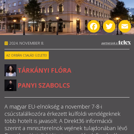
RÓLUNK
Facebook
Twitter
E
ALAPELVEK
CSAPAT
2024. NOVEMBER 8.
AZ ORBÁN CSALÁD ÜZLETEI
MŰKÖDÉS
TÁRKÁNYI FLÓRA
,
TÁMOGATÁS
PANYI SZABOLCS
1%
WEBSHOP
A magyar EU-elnökség a november 7-8-i
csúcstalálkozóra érkezett külföldi vendégeknek

több hotelt is javasolt. A Direkt36 információi
szerint a miniszterelnök vejének tulajdonában lévő
