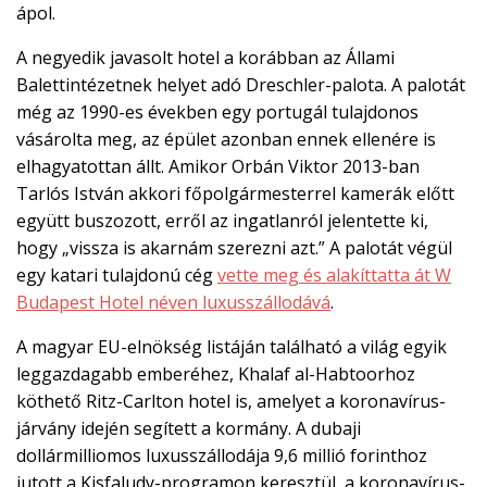
ápol.
A negyedik javasolt hotel a korábban az Állami
Balettintézetnek helyet adó Dreschler-palota. A palotát
még az 1990-es években egy portugál tulajdonos
vásárolta meg, az épület azonban ennek ellenére is
elhagyatottan állt. Amikor Orbán Viktor 2013-ban
Tarlós István akkori főpolgármesterrel kamerák előtt
együtt buszozott, erről az ingatlanról jelentette ki,
hogy „vissza is akarnám szerezni azt.” A palotát végül
egy katari tulajdonú cég
vette meg és alakíttatta át W
Budapest Hotel néven luxusszállodává
.
A magyar EU-elnökség listáján található a világ egyik
leggazdagabb emberéhez, Khalaf al-Habtoorhoz
köthető Ritz-Carlton hotel is, amelyet a koronavírus-
járvány idején segített a kormány. A dubaji
dollármilliomos luxusszállodája 9,6 millió forinthoz
jutott a Kisfaludy-programon keresztül, a koronavírus-