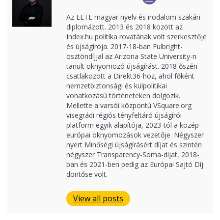
Az ELTE magyar nyelv és irodalom szakán
diplomázott. 2013 és 2018 között az
Index.hu politika rovatának volt szerkesztője
és újságírója. 2017-18-ban Fulbright-
ösztöndíjjal az Arizona State University-n
tanult oknyomozó újságírást. 2018 őszén
csatlakozott a Direkt36-hoz, ahol főként
nemzetbiztonsági és külpolitikai
vonatkozású történeteken dolgozik.
Mellette a varsói központú VSquare.org
visegrádi régiós tényfeltáró újságírói
platform egyik alapítója, 2023-tól a közép-
európai oknyomozások vezetője. Négyszer
nyert Minőségi újságírásért díjat és szintén
négyszer Transparency-Soma-díjat, 2018-
ban és 2021-ben pedig az Európai Sajtó Díj
döntőse volt.
View all posts