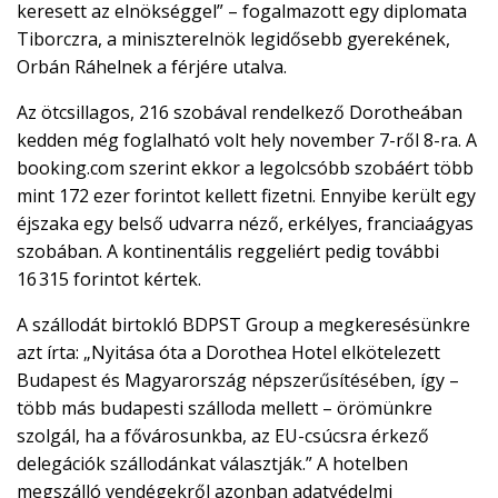
keresett az elnökséggel” – fogalmazott egy diplomata
Tiborczra, a miniszterelnök legidősebb gyerekének,
Orbán Ráhelnek a férjére utalva.
Az ötcsillagos, 216 szobával rendelkező Dorotheában
kedden még foglalható volt hely november 7-ről 8-ra. A
booking.com szerint ekkor a legolcsóbb szobáért több
mint 172 ezer forintot kellett fizetni. Ennyibe került egy
éjszaka egy belső udvarra néző, erkélyes, franciaágyas
szobában. A kontinentális reggeliért pedig további
16 315 forintot kértek.
A szállodát birtokló BDPST Group a megkeresésünkre
azt írta: „Nyitása óta a Dorothea Hotel elkötelezett
Budapest és Magyarország népszerűsítésében, így –
több más budapesti szálloda mellett – örömünkre
szolgál, ha a fővárosunkba, az EU-csúcsra érkező
delegációk szállodánkat választják.” A hotelben
megszálló vendégekről azonban adatvédelmi