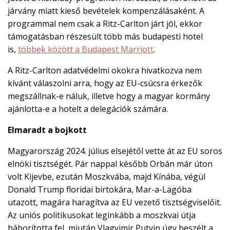
járvány miatt kieső bevételek kompenzálásaként. A
programmal nem csak a Ritz-Carlton járt jól, ekkor
támogatásban részesült több más budapesti hotel
is,
többek között a Budapest Marriott
.
A Ritz-Carlton adatvédelmi okokra hivatkozva nem
kívánt válaszolni arra, hogy az EU-csúcsra érkezők
megszállnak-e náluk, illetve hogy a magyar kormány
ajánlotta-e a hotelt a delegációk számára.
Elmaradt a bojkott
Magyarország 2024. július elsejétől vette át az EU soros
elnöki tisztségét. Pár nappal később Orbán már úton
volt Kijevbe, ezután Moszkvába, majd Kínába, végül
Donald Trump floridai birtokára, Mar-a-Lagóba
utazott, magára haragítva az EU vezető tisztségviselőit.
Az uniós politikusokat leginkább a moszkvai útja
háborította fel, miután Vlagyimir Putyin úgy beszélt a