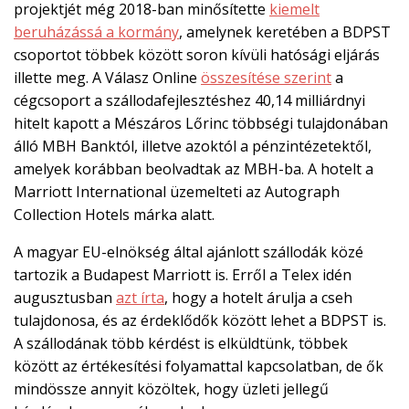
projektjét még 2018-ban minősítette
kiemelt
beruházássá a kormány
, amelynek keretében a BDPST
csoportot többek között soron kívüli hatósági eljárás
illette meg. A Válasz Online
összesítése szerint
a
cégcsoport a szállodafejlesztéshez 40,14 milliárdnyi
hitelt kapott a Mészáros Lőrinc többségi tulajdonában
álló MBH Banktól, illetve azoktól a pénzintézetektől,
amelyek korábban beolvadtak az MBH-ba. A hotelt a
Marriott International üzemelteti az Autograph
Collection Hotels márka alatt.
A magyar EU-elnökség által ajánlott szállodák közé
tartozik a Budapest Marriott is. Erről a Telex idén
augusztusban
azt írta
, hogy a hotelt árulja a cseh
tulajdonosa, és az érdeklődők között lehet a BDPST is.
A szállodának több kérdést is elküldtünk, többek
között az értékesítési folyamattal kapcsolatban, de ők
mindössze annyit közöltek, hogy üzleti jellegű