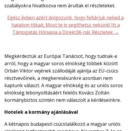
szabályokra hivatkozva nem árultak el részleteket.
Egész évben azért dolgozunk, hogy feltárjuk neked a
hatalom titkait. Most te is segíthetsz nekünk! Itt a
Támogatás Hónapja a Direkt36-nál. Részletek →
Megkérdeztük az Európai Tanácsot, hogy tudnak-e
arról, hogy a magyar soros elnökség többek között
Orbán Viktor vejének szállodáját ajánlja az EU-csúcs
résztvevőinek, a megkeresésünkre azonban nem
kaptunk választ. A magyar elnökség és az uniós soros
elnökség lebonyolításáért felelős Kovács Zoltán
kormánybiztos szintén nem válaszolt a kérdéseinkre.
Hotelek a kormány ajánlásával
A kétnapos budapesti csúcstalálkozó a magyar uniós