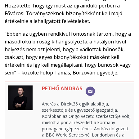
Hozzátette, hogy így most az újrainduló perben a
Fővárosi Törvényszéknek bizonyítékként kell majd
értékelnie a lehallgatott felvételeket.
“Ebben az ügyben rendkívül fontosnak tartom, hogy a
másodfokú bíróság kihangsúlyozta: a hatályon kívül
helyezés nem azt jelenti, hogy a vádlottak bűnösök,
csak azt, hogy egyes bizonyítékokat másként kell
értékelni és így kell megállapítani, hogy bűnösök vagy
sem” – közölte Fülöp Tamás, Borzován ügyvédje.
PETHŐ ANDRÁS
András a Direkt36 egyik alapítója,
szerkesztője és ügyvezető igazgatója.
Korábban az Origo vezető szerkesztője volt,
mielőtt a portál része lett a kormány
propagandagépezetének. András dolgozott
a BBC World Service-nél Londonban és a