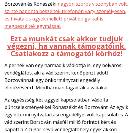
Borzován és Rónaszéki
nagyon szoros viszonyban volt,
szinte naponta beszéltek telefonon vagy személyesen,
és hivatalos ügyek mellett privát dolgaikat is
megbeszélték egymással.
Ezt a munkát csak akkor tudjuk
végezni, ha vannak támogatóink.
Csatlakozz a támogatói körhöz!
A pernek van egy harmadik vádlottja is, egy belvárosi
vendéglátós, aki a vád szerint kenőpénzt adott
Borzovánnak egy önkormányzati engedély
elintézéséért. Mindhárman tagadták a vádakat.
Az ügyészség két üggyel kapcsolatban vádolta
bűncselekményekkel Rónaszékit és Borzovánt. Az egyik
egy éttermi nyitvatartási engedéllyel volt kapcsolatos. A
vád szerint Borzován másfél millió forintot kért és
kapott a Zizi Bár nevű vendéglátóhely egyik akkori