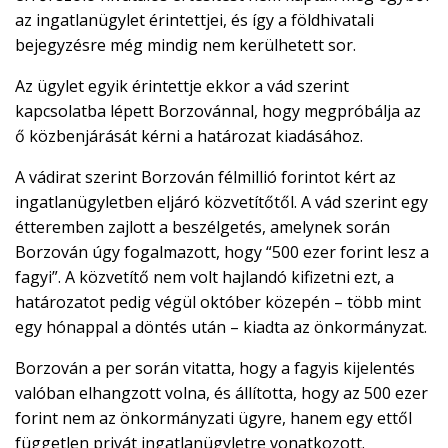
az ingatlanügylet érintettjei, és így a földhivatali
bejegyzésre még mindig nem kerülhetett sor.
Az ügylet egyik érintettje ekkor a vád szerint
kapcsolatba lépett Borzovánnal, hogy megpróbálja az
ő közbenjárását kérni a határozat kiadásához.
A vádirat szerint Borzován félmillió forintot kért az
ingatlanügyletben eljáró közvetítőtől. A vád szerint egy
étteremben zajlott a beszélgetés, amelynek során
Borzován úgy fogalmazott, hogy “500 ezer forint lesz a
fagyi”. A közvetítő nem volt hajlandó kifizetni ezt, a
határozatot pedig végül október közepén – több mint
egy hónappal a döntés után – kiadta az önkormányzat.
Borzován a per során vitatta, hogy a fagyis kijelentés
valóban elhangzott volna, és állította, hogy az 500 ezer
forint nem az önkormányzati ügyre, hanem egy ettől
független privát ingatlanügyletre vonatkozott.