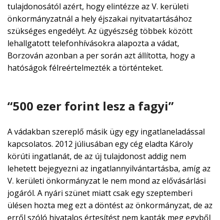
tulajdonosától azért, hogy elintézze az V. kerületi
önkormányzatnál a hely éjszakai nyitvatartásához
szükséges engedélyt. Az ügyészség többek között
lehallgatott telefonhívásokra alapozta a vádat,
Borzován azonban a per során azt állította, hogy a
hatóságok félreértelmezték a történteket.
“500 ezer forint lesz a fagyi”
A vádakban szereplő másik ügy egy ingatlaneladással
kapcsolatos. 2012 júliusában egy cég eladta Károly
körúti ingatlanát, de az új tulajdonost addig nem
lehetett bejegyezni az ingatlannyilvántartásba, amíg az
V. kerületi önkormányzat le nem mond az elővásárlási
jogáról. A nyári szünet miatt csak egy szeptemberi
ülésen hozta meg ezt a döntést az önkormányzat, de az
erről szóló hivatalos értesítést nem kapták meg egyből