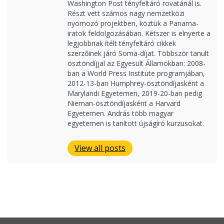
Washington Post tényfeltáró rovatánál is.
Részt vett számos nagy nemzetközi
nyomozó projektben, köztük a Panama-
iratok feldolgozásában. Kétszer is elnyerte a
legjobbnak ítélt tényfeltáró cikkek
szerzőinek járó Soma-díjat. Többször tanult
ösztöndíjjal az Egyesült Államokban: 2008-
ban a World Press Institute programjában,
2012-13-ban Humphrey-ösztöndíjasként a
Marylandi Egyetemen, 2019-20-ban pedig
Nieman-ösztöndíjasként a Harvard
Egyetemen. András több magyar
egyetemen is tanított újságíró kurzusokat.
View all posts