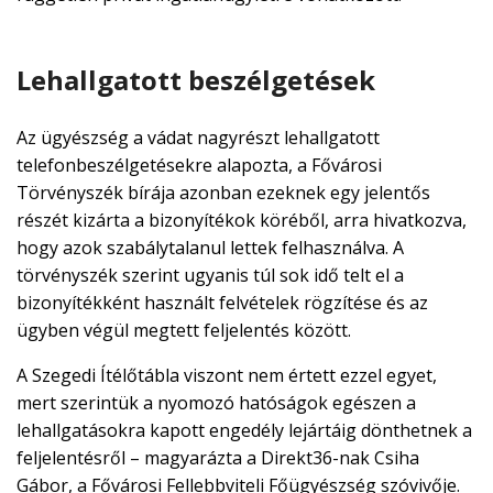
Lehallgatott beszélgetések
Az ügyészség a vádat nagyrészt lehallgatott
telefonbeszélgetésekre alapozta, a Fővárosi
Törvényszék bírája azonban ezeknek egy jelentős
részét kizárta a bizonyítékok köréből, arra hivatkozva,
hogy azok szabálytalanul lettek felhasználva. A
törvényszék szerint ugyanis túl sok idő telt el a
bizonyítékként használt felvételek rögzítése és az
ügyben végül megtett feljelentés között.
A Szegedi Ítélőtábla viszont nem értett ezzel egyet,
mert szerintük a nyomozó hatóságok egészen a
lehallgatásokra kapott engedély lejártáig dönthetnek a
feljelentésről – magyarázta a Direkt36-nak Csiha
Gábor, a Fővárosi Fellebbviteli Főügyészség szóvivője.