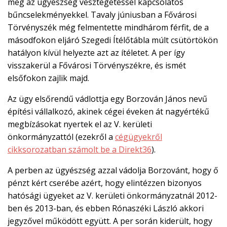
meg az ügyészség vesztegetéssel kapcsolatos

bűncselekményekkel. Tavaly júniusban a Fővárosi
Törvényszék még felmentette mindhárom férfit, de a
EN
másodfokon eljáró Szegedi Ítélőtábla múlt csütörtökön

hatályon kívül helyezte azt az ítéletet. A per így
visszakerül a Fővárosi Törvényszékre, és ismét
elsőfokon zajlik majd.
CSATLAKOZZ
A
Az ügy elsőrendű vádlottja egy Borzován János nevű
TÁMOGATÓI
építési vállalkozó, akinek cégei éveken át nagyértékű
KÖRHÖZ!
megbízásokat nyertek el az V. kerületi
önkormányzattól (ezekről a
cégügyekről
cikksorozatban számolt be a Direkt36
).
A perben az ügyészség azzal vádolja Borzovánt, hogy ő
pénzt kért cserébe azért, hogy elintézzen bizonyos
hatósági ügyeket az V. kerületi önkormányzatnál 2012-
ben és 2013-ban, és ebben Rónaszéki László akkori
jegyzővel működött együtt. A per során kiderült, hogy