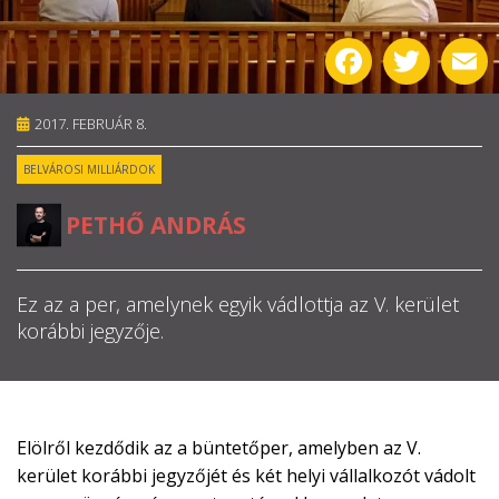
RÓLUNK
Facebook
Twitter
E
ALAPELVEK
2017. FEBRUÁR 8.
CSAPAT
BELVÁROSI MILLIÁRDOK
MŰKÖDÉS
PETHŐ ANDRÁS
TÁMOGATÁS
Ez az a per, amelynek egyik vádlottja az V. kerület
1%
korábbi jegyzője.
WEBSHOP

Elölről kezdődik az a büntetőper, amelyben az V.
kerület korábbi jegyzőjét és két helyi vállalkozót vádolt
