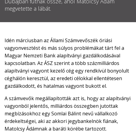
Dubajban futnak össze, ahol Matolcsy Ádám

megvetette a lábát.
EN

Idén márciusban az Állami Számvevőszék óriási
vagyonvesztést és más súlyos problémákat tárt fel a
CSATLAKOZZ
Magyar Nemzeti Bank alapítványi gazdálkodásával
A
kapcsolatban. Az ÁSZ szerint a több százmilliárdos
TÁMOGATÓI
alapítványi vagyont kezelő cég egy rendkívül bonyolult
KÖRHÖZ!
céghálón keresztül, az eredeti célokkal ellentétesen
gazdálkodott, és hatalmas vagyont bukott el.
A számvevők megállapították azt is, hogy az alapítványi
vagyonból jelentős, milliárdos összegben jutottak
megbízásokhoz egy Somlai Bálint nevű vállalkozó
érdekeltségei, aki az akkori jegybankelnök fiának,
Matolcsy Ádámnak a baráti körébe tartozott.