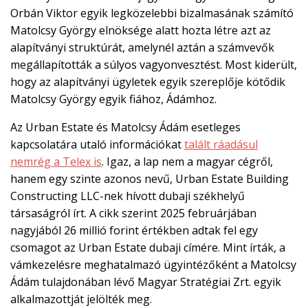
Orbán Viktor egyik legközelebbi bizalmasának számító
Matolcsy György elnöksége alatt hozta létre azt az
alapítványi struktúrát, amelynél aztán a számvevők
megállapították a súlyos vagyonvesztést. Most kiderült,
hogy az alapítványi ügyletek egyik szereplője kötődik
Matolcsy György egyik fiához, Ádámhoz.
Az Urban Estate és Matolcsy Ádám esetleges
kapcsolatára utaló információkat
talált ráadásul
nemrég a Telex is
. Igaz, a lap nem a magyar cégről,
hanem egy szinte azonos nevű, Urban Estate Building
Constructing LLC-nek hívott dubaji székhelyű
társaságról írt. A cikk szerint 2025 februárjában
nagyjából 26 millió forint értékben adtak fel egy
csomagot az Urban Estate dubaji címére. Mint írták, a
vámkezelésre meghatalmazó ügyintézőként a Matolcsy
Ádám tulajdonában lévő Magyar Stratégiai Zrt. egyik
alkalmazottját jelölték meg.