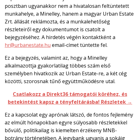
posztban ugyanakkor nem a hivatalosan feltüntetett
munkahelye, a Minelley, hanem a magyar Urban Estate
Zrt. állását reklámozta, és a munkalehetőség
részleteiről egy dokumentumot is csatolt a
bejegyzéséhez. A hirdetés végén kontaktként a
hr@urbanestate.hu
email-címet tüntette fel.
Ez a bejegyzés, valamint az, hogy a Minelley
alkalmazottja gyakorlatilag többes szám első
személyben hivatkozik az Urban Estate-re, a két cég
közötti, szorosnak tűnő együttműködésre utal.
Csatlakozz a Direkt36 támogatói köréhez, és
betekintést kapsz a tényfeltárásba! Részletek →
Ez a kapcsolat egy aprónak látszó, de fontos fejlemény
az elmúlt hónapokban egyre súlyosabb részletekkel
bővülő, politikailag is kiemelten érzékeny MNB-
botrány történetében. A jegybank ugyanis a sokáig