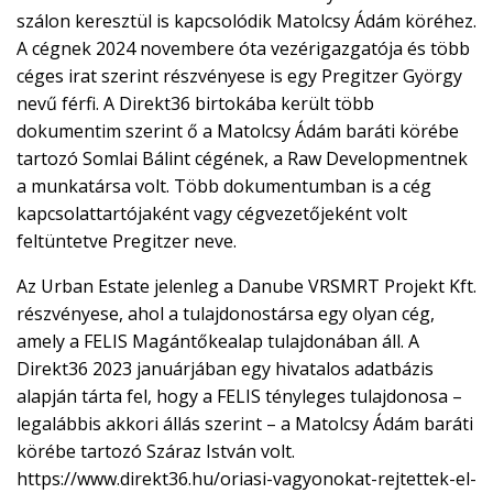
szálon keresztül is kapcsolódik Matolcsy Ádám köréhez.
A cégnek 2024 novembere óta vezérigazgatója és több
céges irat szerint részvényese is egy Pregitzer György
nevű férfi. A Direkt36 birtokába került több
dokumentim szerint ő a Matolcsy Ádám baráti körébe
tartozó Somlai Bálint cégének, a Raw Developmentnek
a munkatársa volt. Több dokumentumban is a cég
kapcsolattartójaként vagy cégvezetőjeként volt
feltüntetve Pregitzer neve.
Az Urban Estate jelenleg a Danube VRSMRT Projekt Kft.
részvényese, ahol a tulajdonostársa egy olyan cég,
amely a FELIS Magántőkealap tulajdonában áll. A
Direkt36 2023 januárjában egy hivatalos adatbázis
alapján tárta fel, hogy a FELIS tényleges tulajdonosa –
legalábbis akkori állás szerint – a Matolcsy Ádám baráti
körébe tartozó Száraz István volt.
https://www.direkt36.hu/oriasi-vagyonokat-rejtettek-el-