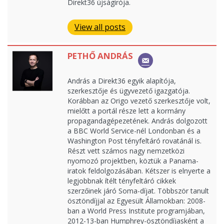
Direkt36 újságírója.
View all posts
PETHŐ ANDRÁS
András a Direkt36 egyik alapítója,
szerkesztője és ügyvezető igazgatója.
Korábban az Origo vezető szerkesztője volt,
mielőtt a portál része lett a kormány
propagandagépezetének. András dolgozott
a BBC World Service-nél Londonban és a
Washington Post tényfeltáró rovatánál is.
Részt vett számos nagy nemzetközi
nyomozó projektben, köztük a Panama-
iratok feldolgozásában. Kétszer is elnyerte a
legjobbnak ítélt tényfeltáró cikkek
szerzőinek járó Soma-díjat. Többször tanult
ösztöndíjjal az Egyesült Államokban: 2008-
ban a World Press Institute programjában,
2012-13-ban Humphrey-ösztöndíjasként a