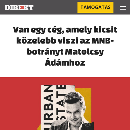
☰
TÁMOGATÁS
PROJEKTEK
Van egy cég, amely kicsit
közelebb viszi az MNB-
KÓRHÁZI FERTŐZÉSEK
botrányt Matolcsy
ORBÁN ÉS A GAZDASÁG
Ádámhoz
KÍNAI NEGYED
OROSZ KAPCSOLATOK
PEGASUS-MEGFIGYELÉSEK
AZ ORBÁN CSALÁD ÜZLETEI
OFFSHORE TITKOK