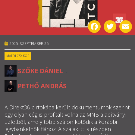
RÓLUNK
Facebook
Twitter
E
ALAPELVEK
CSAPAT
2025. SZEPTEMBER 25.
MATOLCSY-KÖR
MŰKÖDÉS
SZŐKE DÁNIEL
,
TÁMOGATÁS
PETHŐ ANDRÁS
1%
WEBSHOP
A Direkt36 birtokába került dokumentumok szerint
egy olyan cég is profitált volna az MNB alapítványi

üzletből, amely több szálon kötődik a korábbi
jegybankelnök fiához. A szálak itt is részben
