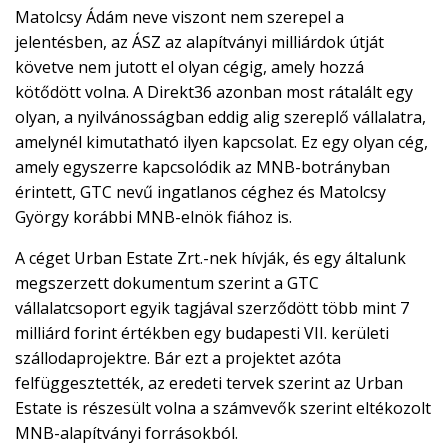
Matolcsy Ádám neve viszont nem szerepel a
jelentésben, az ÁSZ az alapítványi milliárdok útját
követve nem jutott el olyan cégig, amely hozzá
kötődött volna. A Direkt36 azonban most rátalált egy
olyan, a nyilvánosságban eddig alig szereplő vállalatra,
amelynél kimutatható ilyen kapcsolat. Ez egy olyan cég,
amely egyszerre kapcsolódik az MNB-botrányban
érintett, GTC nevű ingatlanos céghez és Matolcsy
György korábbi MNB-elnök fiához is.
A céget Urban Estate Zrt.-nek hívják, és egy általunk
megszerzett dokumentum szerint a GTC
vállalatcsoport egyik tagjával szerződött több mint 7
milliárd forint értékben egy budapesti VII. kerületi
szállodaprojektre. Bár ezt a projektet azóta
felfüggesztették, az eredeti tervek szerint az Urban
Estate is részesült volna a számvevők szerint eltékozolt
MNB-alapítványi forrásokból.