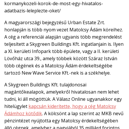
kormanykozeli-korok-de-most-egy-hivatalos-
adatbazis-leleplezte-oket/
A magyarországi bejegyzésű Urban Estate Zrt.
honlapján is több nyom vezet Matolcsy Ádám köreihez.
A cég a referenciái alapján ugyanis több megrendelést
teljesített a Skygreen Buildings Kft. ingatlanjain is. Ilyen
a XI. kerületi Infopark több épülete, vagy a II. kerületi
Lövőház utca 39., amely többek között Száraz István
több cégének és a Matolcsy Ádám érdekeltségébe
tartozó New Wave Service Kft.-nek is a székhelye.
A Skygreen Buildings Kft. tulajdonosai
magántőkealapok, amelyekről hivatalosan nem lehet
tudni, ki áll mögöttük. A Válasz Online ugyanakkor egy
hitelügylet
kapcsán kiderítette, hogy a cég Matolcsy
Ádámhoz kötődik
. A kölcsönt a lap szerint az MKB nevű
pénzintézet nyújtotta egy Matolcsy érdekeltségében
álló cégnek, amelyhez a nagyjából 35 milliárd forintos