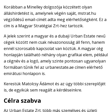
Korábban a Minelley dolgozója közzétett olyan
álláshirdetést is, amelynek végén saját, mstrat.hu
végződésű email-címét adta meg elérhetőségként. Ez a
cím is a Magyar Stratégiai Zrt-hez tartozik.
A jelek szerint a magyar és a dubaji Urban Estate nevű
cégek között nem csak névazonosság áll fenn, hanem
ennél szorosabb kapcsolat van köztük. A magyar cég
honlapján található néhány olyan grafikai elem, például
a cégnév és a logó, amely szinte pontosan ugyanolyan
formában tűnik fel az urbanestate.ae címen elérhető
emirátusi honlapon is.
Kerestük Matolcsy Ádámot és az ügy többi szereplőjét
is, de egyikük sem reagált a kérdéseinkre.
Célra szabva
Az Urban Estate Zrt. több más személyes és üzleti