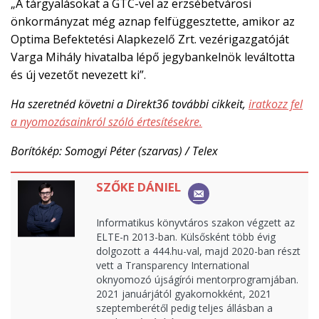
„A tárgyalásokat a GTC-vel az erzsébetvárosi
önkormányzat még aznap felfüggesztette, amikor az
Optima Befektetési Alapkezelő Zrt. vezérigazgatóját
Varga Mihály hivatalba lépő jegybankelnök leváltotta
és új vezetőt nevezett ki”.
Ha szeretnéd követni a Direkt36 további cikkeit,
iratkozz fel
a nyomozásainkról szóló értesítésekre.
Borítókép: Somogyi Péter (szarvas) / Telex
SZŐKE DÁNIEL
Informatikus könyvtáros szakon végzett az
ELTE-n 2013-ban. Külsősként több évig
dolgozott a 444.hu-val, majd 2020-ban részt
vett a Transparency International
oknyomozó újságírói mentorprogramjában.
2021 januárjától gyakornokként, 2021
szeptemberétől pedig teljes állásban a