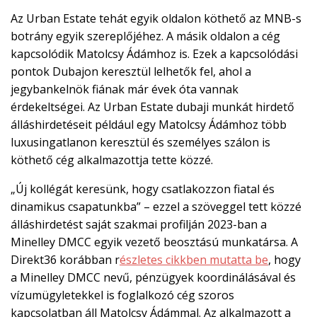
Az Urban Estate tehát egyik oldalon köthető az MNB-s
botrány egyik szereplőjéhez. A másik oldalon a cég
kapcsolódik Matolcsy Ádámhoz is. Ezek a kapcsolódási
pontok Dubajon keresztül lelhetők fel, ahol a
jegybankelnök fiának már évek óta vannak
érdekeltségei. Az Urban Estate dubaji munkát hirdető
álláshirdetéseit például egy Matolcsy Ádámhoz több
luxusingatlanon keresztül és személyes szálon is
köthető cég alkalmazottja tette közzé.
„Új kollégát keresünk, hogy csatlakozzon fiatal és
dinamikus csapatunkba” – ezzel a szöveggel tett közzé
álláshirdetést saját szakmai profilján 2023-ban a
Minelley DMCC egyik vezető beosztású munkatársa. A
Direkt36 korábban r
észletes cikkben mutatta be
, hogy
a Minelley DMCC nevű, pénzügyek koordinálásával és
vízumügyletekkel is foglalkozó cég szoros
kapcsolatban áll Matolcsy Ádámmal. Az alkalmazott a