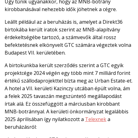
Úgy tűnik ugyanakkor, hogy az MNB-botrány
kirobbanásával nehezebb idők jöhetnek a cégre.
Leállt például az a beruházás is, amelyet a Direkt36
birtokába került iratok szerint az MNB-alapítvány
érdekeltségébe tartozó, a számvevők által rossz
befektetésnek elkönyvelt GTC számára végeztek volna
Budapest VII. kerületében.
A birtokunkba került szerződés szerint a GTC egyik
projektcége 2024 végén egy több mint 7 milliárd forint
értékű szállodaprojekttel bízta meg az Urban Estate-et.
A hotel a VII. kerületi Kazinczy utcában épült volna, ám
a felek 2025 tavaszán megszüntető megállapodást
írtak alá. Ez összefüggött a márciusban kirobbant
MNB-botránnyal. A kerületi önkormányzat legalábbis
2025 áprilisában így nyilatkozott a
Telexnek
a
beruházásról: