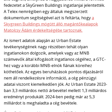
fedezetet a SkyGreen Buildings ingatlanjai jelentették.
A Telex nemrégiben egy általuk megszerzett
dokumentum segítségével azt is feltárta, hogy
a
Skygreen Buildings mögött álló magántőkealapok
Matolcsy Ádám érdekeltségébe tartoznak.
Az ismert adatok alapján az Urban Estate
tevékenységének nagy részében tehát olyan
ingatlanokon dolgozik, amelyek vagy az MNB
számvevők által kifogásolt ingatlanos cégéhez, a GTC-
hez vagy a korábbi MNB-elnök fiának köreihez
köthetőek. Az egyes beruházások pontos díjazásáról
nem áll rendelkezésre információ, a cég pénzügyi
adatai viszont kiemelkedően jók. Az Urban Estate 2023-
ban 3,3 milliárdos nettó árbevétel mellett 1,3 milliárdos
eredményt produkált. 2024-ben pedig már az 5,3
milliárdot is meghaladta a cég bevétele.