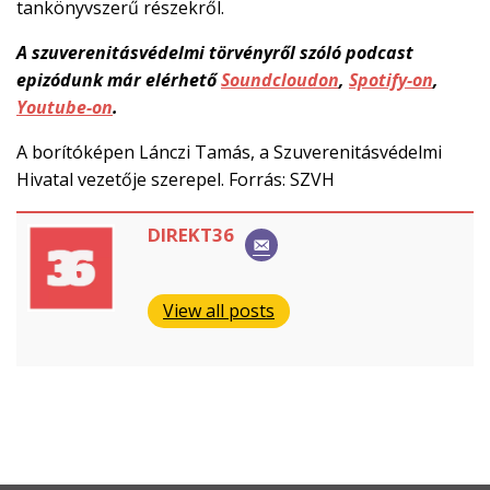
tankönyvszerű részekről.
A szuverenitásvédelmi törvényről szóló podcast
epizódunk már elérhető
Soundcloudon
,
Spotify-on
,
Youtube-on
.
A borítóképen Lánczi Tamás, a Szuverenitásvédelmi
Hivatal vezetője szerepel. Forrás: SZVH
DIREKT36
View all posts