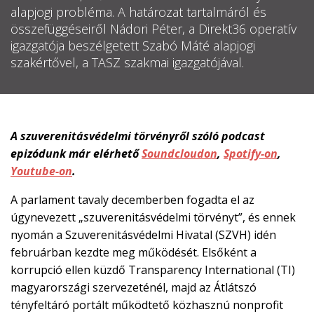
alapjogi probléma. A határozat tartalmáról és

összefüggéseiről Nádori Péter, a Direkt36 operatív
EN
igazgatója beszélgetett Szabó Máté alapjogi

szakértővel, a TASZ szakmai igazgatójával.
CSATLAKOZZ
A
A szuverenitásvédelmi törvényről szóló podcast
TÁMOGATÓI
epizódunk már elérhető
Soundcloudon
,
Spotify-on
,
KÖRHÖZ!
Youtube-on
.
A parlament tavaly decemberben fogadta el az
úgynevezett „szuverenitásvédelmi törvényt”, és ennek
nyomán a Szuverenitásvédelmi Hivatal (SZVH) idén
februárban kezdte meg működését. Elsőként a
korrupció ellen küzdő Transparency International (TI)
magyarországi szervezeténél, majd az Átlátszó
tényfeltáró portált működtető közhasznú nonprofit