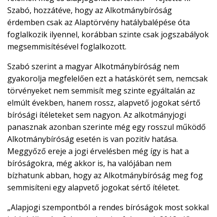
Szabó, hozzátéve, hogy az Alkotmánybíróság
érdemben csak az Alaptörvény hatálybalépése óta
foglalkozik ilyennel, korábban szinte csak jogszabályok
megsemmisítésével foglalkozott.
Szabó szerint a magyar Alkotmánybíróság nem
gyakorolja megfelelően ezt a hatáskörét sem, nemcsak
törvényeket nem semmisít meg szinte egyáltalán az
elmúlt években, hanem rossz, alapvető jogokat sértő
bírósági ítéleteket sem nagyon. Az alkotmányjogi
panasznak azonban szerinte még egy rosszul működő
Alkotmánybíróság esetén is van pozitív hatása.
Meggyőző ereje a jogi érvelésben még így is hat a
bíróságokra, még akkor is, ha valójában nem
bízhatunk abban, hogy az Alkotmánybíróság meg fog
semmisíteni egy alapvető jogokat sértő ítéletet.
„Alapjogi szempontból a rendes bíróságok most sokkal