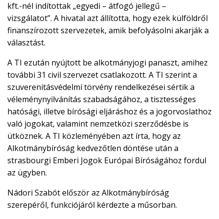
kft.-nél indítottak „egyedi – átfogó jellegű –
vizsgálatot”. A hivatal azt állította, hogy ezek külföldről
finanszírozott szervezetek, amik befolyásolni akarják a
választást.
A TI ezután nyújtott be alkotmányjogi panaszt, amihez
további 31 civil szervezet csatlakozott. A TI szerint a
szuverenitásvédelmi törvény rendelkezései sértik a
véleménynyilvánítás szabadságához, a tisztességes
hatósági, illetve bírósági eljáráshoz és a jogorvoslathoz
való jogokat, valamint nemzetközi szerződésbe is
ütköznek. A TI közleményében azt írta, hogy az
Alkotmánybíróság kedvezőtlen döntése után a
strasbourgi Emberi Jogok Európai Bíróságához fordul
az ügyben.
Nádori Szabót először az Alkotmánybíróság
szerepéről, funkciójáról kérdezte a műsorban.