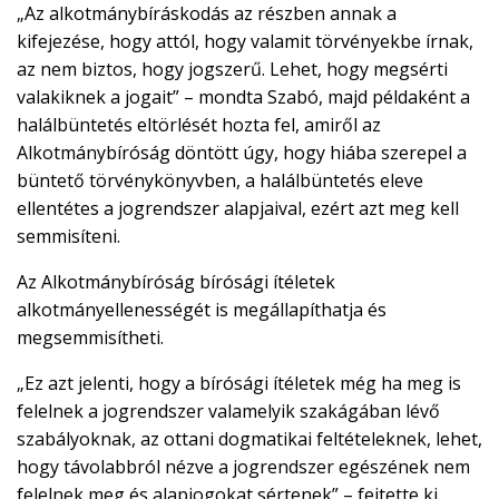
„Az alkotmánybíráskodás az részben annak a
kifejezése, hogy attól, hogy valamit törvényekbe írnak,
az nem biztos, hogy jogszerű. Lehet, hogy megsérti
valakiknek a jogait” – mondta Szabó, majd példaként a
halálbüntetés eltörlését hozta fel, amiről az
Alkotmánybíróság döntött úgy, hogy hiába szerepel a
büntető törvénykönyvben, a halálbüntetés eleve
ellentétes a jogrendszer alapjaival, ezért azt meg kell
semmisíteni.
Az Alkotmánybíróság bírósági ítéletek
alkotmányellenességét is megállapíthatja és
megsemmisítheti.
„Ez azt jelenti, hogy a bírósági ítéletek még ha meg is
felelnek a jogrendszer valamelyik szakágában lévő
szabályoknak, az ottani dogmatikai feltételeknek, lehet,
hogy távolabbról nézve a jogrendszer egészének nem
felelnek meg és alapjogokat sértenek” – fejtette ki