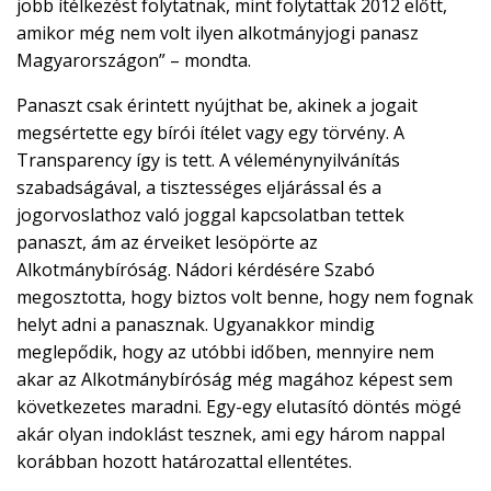
jobb ítélkezést folytatnak, mint folytattak 2012 előtt,
amikor még nem volt ilyen alkotmányjogi panasz
Magyarországon” – mondta.
Panaszt csak érintett nyújthat be, akinek a jogait
megsértette egy bírói ítélet vagy egy törvény. A
Transparency így is tett. A véleménynyilvánítás
szabadságával, a tisztességes eljárással és a
jogorvoslathoz való joggal kapcsolatban tettek
panaszt, ám az érveiket lesöpörte az
Alkotmánybíróság. Nádori kérdésére Szabó
megosztotta, hogy biztos volt benne, hogy nem fognak
helyt adni a panasznak. Ugyanakkor mindig
meglepődik, hogy az utóbbi időben, mennyire nem
akar az Alkotmánybíróság még magához képest sem
következetes maradni. Egy-egy elutasító döntés mögé
akár olyan indoklást tesznek, ami egy három nappal
korábban hozott határozattal ellentétes.