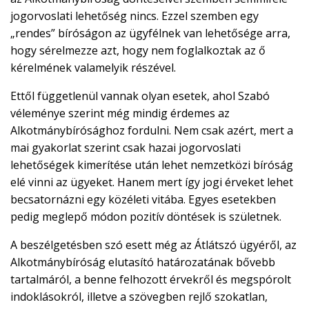
jogorvoslati lehetőség nincs. Ezzel szemben egy
„rendes” bíróságon az ügyfélnek van lehetősége arra,
hogy sérelmezze azt, hogy nem foglalkoztak az ő
kérelmének valamelyik részével.
Ettől függetlenül vannak olyan esetek, ahol Szabó
véleménye szerint még mindig érdemes az
Alkotmánybírósághoz fordulni. Nem csak azért, mert a
mai gyakorlat szerint csak hazai jogorvoslati
lehetőségek kimerítése után lehet nemzetközi bíróság
elé vinni az ügyeket. Hanem mert így jogi érveket lehet
becsatornázni egy közéleti vitába. Egyes esetekben
pedig meglepő módon pozitív döntések is születnek.
A beszélgetésben szó esett még az Átlátszó ügyéről, az
Alkotmánybíróság elutasító határozatának bővebb
tartalmáról, a benne felhozott érvekről és megspórolt
indoklásokról, illetve a szövegben rejlő szokatlan,