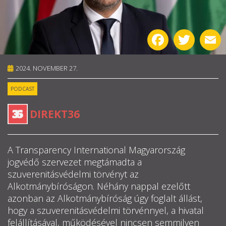
RÓLUNK
Facebook
Twitter
E
ALAPELVEK
2024. NOVEMBER 27.
CSAPAT
PODCAST
MŰKÖDÉS
DIREKT36
TÁMOGATÁS
1%
A Transparency International Magyarország
jogvédő szervezet megtámadta a
WEBSHOP
szuverenitásvédelmi törvényt az
Alkotmánybíróságon. Néhány nappal ezelőtt
azonban az Alkotmánybíróság úgy foglalt állást,

hogy a szuverenitásvédelmi törvénnyel, a hivatal

felállításával, működésével nincsen semmilyen