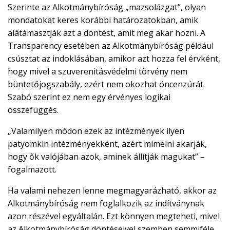
Szerinte az Alkotmánybíróság „mazsolázgat”, olyan
mondatokat keres korábbi határozatokban, amik
alátámasztják azt a döntést, amit meg akar hozni. A
Transparency esetében az Alkotmánybíróság például
csúsztat az indoklásában, amikor azt hozza fel érvként,
hogy mivel a szuverenitásvédelmi törvény nem
büntetőjogszabály, ezért nem okozhat öncenzúrát.
Szabó szerint ez nem egy érvényes logikai
összefüggés.
„Valamilyen módon ezek az intézmények ilyen
patyomkin intézményekként, azért mímelni akarják,
hogy ők valójában azok, aminek állítják magukat” –
fogalmazott.
Ha valami nehezen lenne megmagyarázható, akkor az
Alkotmánybíróság nem foglalkozik az indítványnak
azon részével egyáltalán. Ezt könnyen megteheti, mivel
az Alkotmánybíróság döntéseivel szemben semmiféle