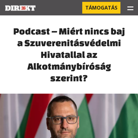
☰
TÁMOGATÁS
PROJEKTEK
Podcast – Miért nincs baj
a Szuverenitásvédelmi
KÓRHÁZI FERTŐZÉSEK
Hivatallal az
ORBÁN ÉS A GAZDASÁG
Alkotmánybíróság
KÍNAI NEGYED
szerint?
OROSZ KAPCSOLATOK
PEGASUS-MEGFIGYELÉSEK
AZ ORBÁN CSALÁD ÜZLETEI
OFFSHORE TITKOK