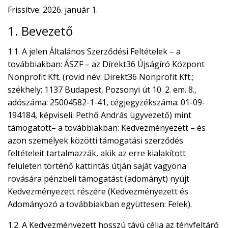
Frissítve: 2026. január 1.
RÓLUNK
1. Bevezető
ALAPELVEK
1.1. A jelen Általános Szerződési Feltételek – a
továbbiakban: ÁSZF – az Direkt36 Újságíró Központ
CSAPAT
Nonprofit Kft. (rövid név: Direkt36 Nonprofit Kft.;
székhely: 1137 Budapest, Pozsonyi út 10. 2. em. 8.,
MŰKÖDÉS
adószáma: 25004582-1-41, cégjegyzékszáma: 01-09-
194184, képviseli: Pethő András ügyvezető) mint
TÁMOGATÁS
támogatott– a továbbiakban: Kedvezményezett – és
azon személyek közötti támogatási szerződés
1%
feltételeit tartalmazzák, akik az erre kialakított
felületen történő kattintás útján saját vagyona
WEBSHOP
rovására pénzbeli támogatást (adományt) nyújt
Kedvezményezett részére (Kedvezményezett és
Adományozó a továbbiakban együttesen: Felek).


1.2. A Kedvezményezett hosszú távú célja az tényfeltáró