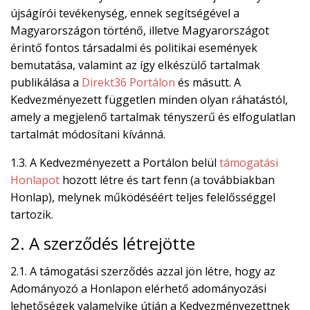

újságírói tevékenység, ennek segítségével a
Magyarországon történő, illetve Magyarországot
EN
érintő fontos társadalmi és politikai események

bemutatása, valamint az így elkészülő tartalmak
publikálása a
Direkt36 Portálon
és másutt. A
Kedvezményezett független minden olyan ráhatástól,
CSATLAKOZZ
amely a megjelenő tartalmak tényszerű és elfogulatlan
A
tartalmát módosítani kívánná.
TÁMOGATÓI
1.3. A Kedvezményezett a Portálon belül
támogatási
KÖRHÖZ!
Honlapot
hozott létre és tart fenn (a továbbiakban
Honlap), melynek működéséért teljes felelősséggel
tartozik.
2. A szerződés létrejötte
2.1. A támogatási szerződés azzal jön létre, hogy az
Adományozó a Honlapon elérhető adományozási
lehetőségek valamelyike útján a Kedvezményezettnek