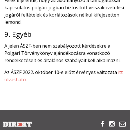
Felek kijelentik, hogy az adományozó a támogatással
kapcsolatos polgári jogban biztosított visszakövetelési
jogáról feltételek és korlátozások nélkül kifejezetten
lemond.
9. Egyéb
A jelen ÁSZF-ben nem szabályozott kérdésekre a
Polgári Törvénykönyv ajándékozásra vonatkozó
rendelkezéseit és általános szabályait kell alkalmazni.
Az ÁSZF 2022. október 10-e előtt érvényes változata
itt
olvasható
.


