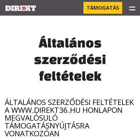
☰
TÁMOGATÁS
PROJEKTEK
Általános
KÓRHÁZI FERTŐZÉSEK
szerződési
ORBÁN ÉS A GAZDASÁG
feltételek
KÍNAI NEGYED
OROSZ KAPCSOLATOK
ÁLTALÁNOS SZERZŐDÉSI FELTÉTELEK
PEGASUS-MEGFIGYELÉSEK
A WWW.DIREKT36.HU HONLAPON
MEGVALÓSULÓ
AZ ORBÁN CSALÁD ÜZLETEI
TÁMOGATÁSNYÚJTÁSRA
VONATKOZÓAN
OFFSHORE TITKOK