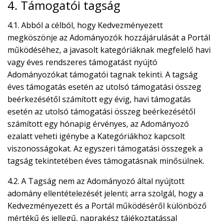
4. Támogatói tagság
4.1. Abból a célból, hogy Kedvezményezett
megköszönje az Adományozók hozzájárulását a Portál
működéséhez, a javasolt kategóriáknak megfelelő havi
vagy éves rendszeres támogatást nyújtó
Adományozókat támogatói tagnak tekinti. A tagság
éves támogatás esetén az utolsó támogatási összeg
beérkezésétől számított egy évig, havi támogatás
esetén az utolsó támogatási összeg beérkezésétől
számított egy hónapig érvényes, az Adományozó
ezalatt veheti igénybe a Kategóriákhoz kapcsolt
viszonosságokat. Az egyszeri támogatási összegek a
tagság tekintetében éves támogatásnak minősülnek.
4.2. A Tagság nem az Adományozó által nyújtott
adomány ellentételezését jelenti; arra szolgál, hogy a
Kedvezményezett és a Portál működéséről különböző
mértékű és jellegű, naprakész tájékoztatással