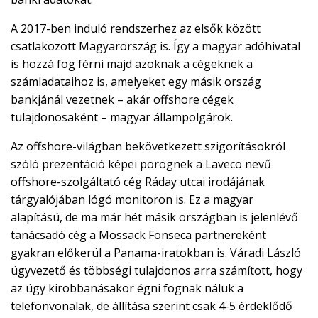
A 2017-ben induló rendszerhez az elsők között
csatlakozott Magyarország is. Így a magyar adóhivatal
is hozzá fog férni majd azoknak a cégeknek a
számladataihoz is, amelyeket egy másik ország
bankjánál vezetnek – akár offshore cégek
tulajdonosaként – magyar állampolgárok.
Az offshore-világban bekövetkezett szigorításokról
szóló prezentáció képei pörögnek a Laveco nevű
offshore-szolgáltató cég Ráday utcai irodájának
tárgyalójában lógó monitoron is. Ez a magyar
alapítású, de ma már hét másik országban is jelenlévő
tanácsadó cég a Mossack Fonseca partnereként
gyakran előkerül a Panama-iratokban is. Váradi László
ügyvezető és többségi tulajdonos arra számított, hogy
az ügy kirobbanásakor égni fognak náluk a
telefonvonalak, de állítása szerint csak 4-5 érdeklődő