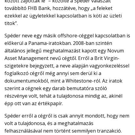
között zajlottak le” – közölte a Spéder válaszait
továbbító FHB Bank, hozzátéve, hogy „a feleket
ezekkel az ügyletekkel kapcsolatban is köti az üzleti
titok”.
Spéder neve egy másik offshore-céggel kapcsolatban is
előkerül a Panama-iratokban. 2008-ban szintén
általános jellegű meghatalmazást kapott egy Novum
Asset Management nevű cégtől. Erről a Brit Virgin-
szigetekre bejegyzett, a neve alapján vagyonkezeléssel
foglalkozó cégről még annyi sem derül ki a
dokumentumokból, mint a Whitestone-ról. Az iratok
szerint a cégnek egy darab bemutatóra szóló
részvénye volt, tehát a tulajdonosa mindig az, akinél
épp ott van az értékpapír.
Spéder erről a cégről is csak annyit mondott, hogy nem
volt a tulajdonosa, és a meghatalmazás
felhasználásával nem történt semmilyen tranzakció.