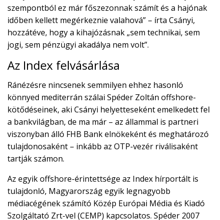
szempontból ez már főszezonnak számít és a hajónak
időben kellett megérkeznie valahová” – írta Csányi,
hozzátéve, hogy a kihajózásnak „sem technikai, sem
jogi, sem pénzügyi akadálya nem volt”.
Az Index felvásárlása
Ránézésre nincsenek semmilyen ehhez hasonló
könnyed mediterrán szálai Spéder Zoltán offshore-
kötődéseinek, aki Csányi helyetteseként emelkedett fel
a bankvilágban, de ma már – az állammal is partneri
viszonyban álló FHB Bank elnökeként és meghatározó
tulajdonosaként – inkább az OTP-vezér riválisaként
tartják számon.
Az egyik offshore-érintettsége az Index hírportált is
tulajdonló, Magyarország egyik legnagyobb
médiacégének számító Közép Európai Média és Kiadó
Szolgáltató Zrt-vel (CEMP) kapcsolatos. Spéder 2007