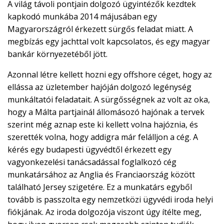
A világ távoli pontjain dolgozó ügyintézők kezdtek

kapkodó munkába 2014 májusában egy
EN
Magyarországról érkezett sürgős feladat miatt. A

megbízás egy jachttal volt kapcsolatos, és egy magyar
bankár környezetéből jött.
Azonnal létre kellett hozni egy offshore céget, hogy az
CSATLAKOZZ
ellássa az üzletember hajóján dolgozó legénység
A
munkáltatói feladatait. A sürgősségnek az volt az oka,
TÁMOGATÓI
hogy a Málta partjainál állomásozó hajónak a tervek
KÖRHÖZ!
szerint még aznap este ki kellett volna hajóznia, és
szerették volna, hogy addigra már felálljon a cég. A
kérés egy budapesti ügyvédtől érkezett egy
vagyonkezelési tanácsadással foglalkozó cég
munkatársához az Anglia és Franciaország között
található Jersey szigetére. Ez a munkatárs egyből
tovább is passzolta egy nemzetközi ügyvédi iroda helyi
fiókjának. Az iroda dolgozója viszont úgy ítélte meg,