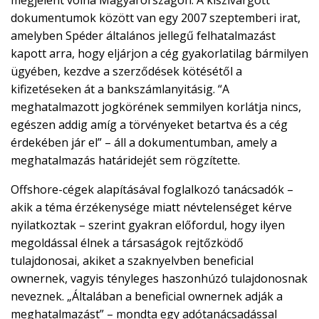
megjelent volna Magyarországon. A kiszivárgott
dokumentumok között van egy 2007 szeptemberi irat,
amelyben Spéder általános jellegű felhatalmazást
kapott arra, hogy eljárjon a cég gyakorlatilag bármilyen
ügyében, kezdve a szerződések kötésétől a
kifizetéseken át a bankszámlanyitásig. “A
meghatalmazott jogkörének semmilyen korlátja nincs,
egészen addig amíg a törvényeket betartva és a cég
érdekében jár el” – áll a dokumentumban, amely a
meghatalmazás határidejét sem rögzítette.
Offshore-cégek alapításával foglalkozó tanácsadók –
akik a téma érzékenysége miatt névtelenséget kérve
nyilatkoztak – szerint gyakran előfordul, hogy ilyen
megoldással élnek a társaságok rejtőzködő
tulajdonosai, akiket a szaknyelvben beneficial
ownernek, vagyis tényleges haszonhúzó tulajdonosnak
neveznek. „Általában a beneficial ownernek adják a
meghatalmazást” – mondta egy adótanácsadással