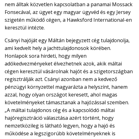
nem álltak közvetlen kapcsolatban a panamai Mossack
Fonsecával, az ügyet egy magyar ügyvéd és egy Jersey
szigetén működő cégen, a Hawksford International-en
keresztül intézte.
Csányi hajóját egy Máltán bejegyzett cég tulajdonolja,
ami kedvelt hely a jachttulajdonosok körében.
Honlapok sora hirdeti, hogy milyen
adókedvezményeket élvezhetnek azok, akik máltai
cégen keresztül vásárolnak hajót és a szigetországban
regisztrálják azt. Csányi azonban nem a kedvező
pénzügyi környzettel magyarázta a helyszínt, hanem
azzal, hogy olyan országot keresett, ahol magas
követelményeket támasztanak a hajózással szemben.
„A máltai tulajdonos cég és a kapcsolódó máltai
hajóregisztráció választása azért történt, hogy
nemzetközileg is látható legyen, hogy a hajó és
működése a legszigorúbb követelményeknek is