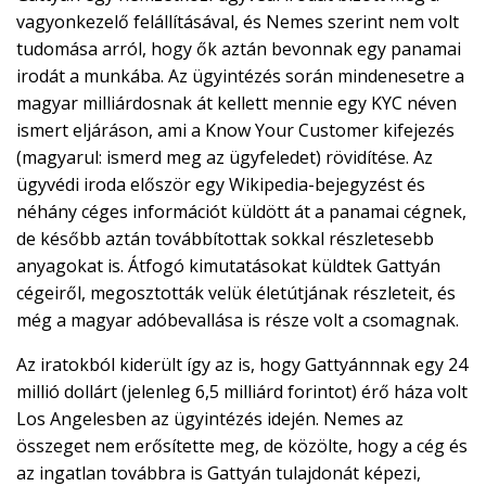
vagyonkezelő felállításával, és Nemes szerint nem volt
tudomása arról, hogy ők aztán bevonnak egy panamai
irodát a munkába. Az ügyintézés során mindenesetre a
magyar milliárdosnak át kellett mennie egy KYC néven
ismert eljáráson, ami a Know Your Customer kifejezés
(magyarul: ismerd meg az ügyfeledet) rövidítése. Az
ügyvédi iroda először egy Wikipedia-bejegyzést és
néhány céges információt küldött át a panamai cégnek,
de később aztán továbbítottak sokkal részletesebb
anyagokat is. Átfogó kimutatásokat küldtek Gattyán
cégeiről, megosztották velük életútjának részleteit, és
még a magyar adóbevallása is része volt a csomagnak.
Az iratokból kiderült így az is, hogy Gattyánnnak egy 24
millió dollárt (jelenleg 6,5 milliárd forintot) érő háza volt
Los Angelesben az ügyintézés idején. Nemes az
összeget nem erősítette meg, de közölte, hogy a cég és
az ingatlan továbbra is Gattyán tulajdonát képezi,