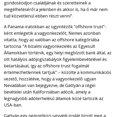
gondoskodjon családjának és szeretteinek a
megélhetéséről a jelenben és akkor is, ha ő már nem
tud közvetlenül ebben részt venni”.
A Panama-iratokban az ügyintézők “offshore trust”-
ként emlegetik a vagyonkezelőt, Nemes azonban
vitatta, hogy az valóban az offshore kategóriába
tartozna. “A bizalmi vagyonkezelés az Egyesült
Államokban történik, egy helyi megbízott bank által, az
ott hatályos adójogszabályok figyelembevételével és
betartásával, így az offshore trust fogalmát
értelmezhetlennek tartjuk” – közölte a kommunikációs
vezető, hozzátéve, hogy a vagyonkezelő ugyan
Nevadában van bejegyezve, de Gattyán a cégei
bevételei után Kaliforniában adózik, amely a
legnagyobb adóterhelésű államok közé tartozik az
USA-ban.
Gattyán egy nemzetközi ügyvédi irodát bízott meg a