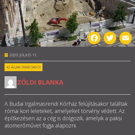
RÓLUNK
ALAPELVEK
Facebook
Twitter
E
CSAPAT
2020. JÚLIUS 11.
MŰKÖDÉS
AZ ÁLLAM TANÁCSADÓI
TÁMOGATÁS
ZÖLDI BLANKA
1%
WEBSHOP
A Budai Irgalmasrendi Kórház felújításakor találtak
római kori leleteket, amelyeket törvény védett. Az
építkezésen az a cég is dolgozik, amelyik a paksi

atomerőművet fogja alapozni.
