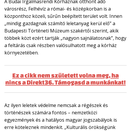
A Budai Irgalmasrendi Kórháznak otthont adó
városrész, Felhévíz a római- és középkorban is a
központhoz közeli, sűrűn beépített terület volt. Innen
„mindig gazdagnak számító leletanyag kerül elő” a
Budapesti Történeti Múzeum szakértői szerint, akik
többek közt ezért tartják „nagyon sajnálatosnak”, hogy
a feltárás csak részben valósulhatott meg a kórház
környezetében.
Ez a cikk nem született volna meg, ha
nincs a Direkt36. Támogasd a munkánkat!
Az ilyen leletek védelme nemcsak a régészek és
történészek számára fontos – nemzetközi
egyezmények és a hatályos magyar jogszabályok is
erre köteleznek mindenkit. „Kulturális örökségünk