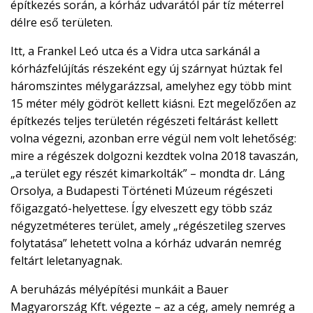
építkezés során, a kórház udvarától pár tíz méterrel
délre eső területen.
Itt, a Frankel Leó utca és a Vidra utca sarkánál a
kórházfelújítás részeként egy új szárnyat húztak fel
háromszintes mélygarázzsal, amelyhez egy több mint
15 méter mély gödröt kellett kiásni. Ezt megelőzően az
építkezés teljes területén régészeti feltárást kellett
volna végezni, azonban erre végül nem volt lehetőség:
mire a régészek dolgozni kezdtek volna 2018 tavaszán,
„a terület egy részét kimarkolták” – mondta dr. Láng
Orsolya, a Budapesti Történeti Múzeum régészeti
főigazgató-helyettese. Így elveszett egy több száz
négyzetméteres terület, amely „régészetileg szerves
folytatása” lehetett volna a kórház udvarán nemrég
feltárt leletanyagnak.
A beruházás mélyépítési munkáit a Bauer
Magyarország Kft. végezte – az a cég, amely nemrég a