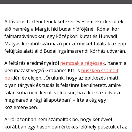

EN
A főváros történetének kétezer éves emlékei kerültek

elő nemrég a Margit híd budai hídfőjénél. Római kori
falmaradványokat, egy középkori kutat és Hunyadi
Mátyás korából származó pénzérméket találtak az épp
CSATLAKOZZ
felújítás alatt álló Budai Irgalmasrendi Kórház udvarán.
A
A feltárás eredményeiről
nemcsak a régészek
, hanem a
TÁMOGATÓI
KÖRHÖZ!
beruházást végző Grabarics Kft. is
büszkén számolt
be
idén év elején. „Örülünk, hogy az építkezés miatt
olyan tárgyak és tudás is felszínre kerülhetett, amire
talán soha nem került volna sor, ha a kórház udvara
megmarad a régi állapotában” – írta a cég egy
közleményben.
Arról azonban nem számoltak be, hogy két évvel
korábban egy hasonlóan értékes lelőhely pusztult el az