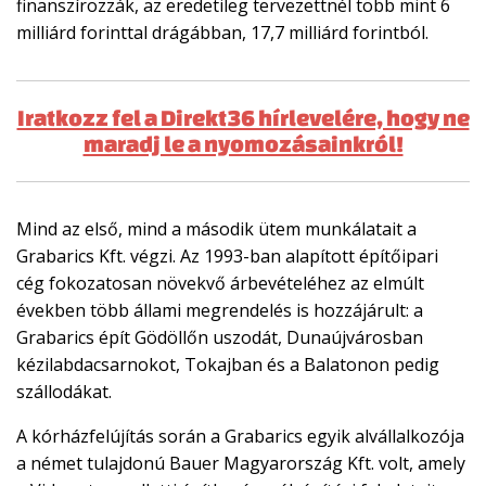
finanszírozzák, az eredetileg tervezettnél több mint 6
milliárd forinttal drágábban, 17,7 milliárd forintból.
Iratkozz fel a Direkt36 hírlevelére, hogy ne
maradj le a nyomozásainkról!
Mind az első, mind a második ütem munkálatait a
Grabarics Kft. végzi. Az 1993-ban alapított építőipari
cég fokozatosan növekvő árbevételéhez az elmúlt
években több állami megrendelés is hozzájárult: a
Grabarics épít Gödöllőn uszodát, Dunaújvárosban
kézilabdacsarnokot, Tokajban és a Balatonon pedig
szállodákat.
A kórházfelújítás során a Grabarics egyik alvállalkozója
a német tulajdonú Bauer Magyarország Kft. volt, amely