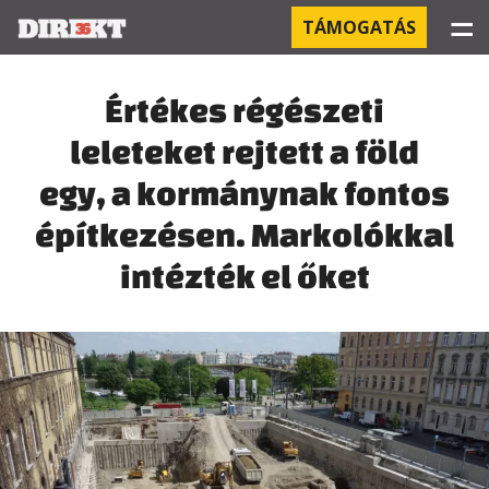
☰
TÁMOGATÁS
PROJEKTEK
Értékes régészeti
leleteket rejtett a föld
KÓRHÁZI FERTŐZÉSEK
egy, a kormánynak fontos
ORBÁN ÉS A GAZDASÁG
építkezésen. Markolókkal
KÍNAI NEGYED
intézték el őket
OROSZ KAPCSOLATOK
PEGASUS-MEGFIGYELÉSEK
AZ ORBÁN CSALÁD ÜZLETEI
OFFSHORE TITKOK