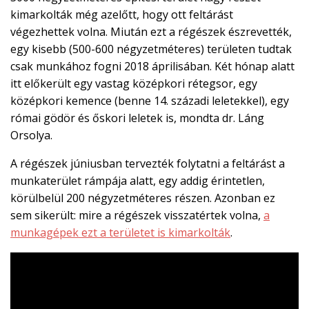
kimarkolták még azelőtt, hogy ott feltárást
végezhettek volna. Miután ezt a régészek észrevették,
egy kisebb (500-600 négyzetméteres) területen tudtak
csak munkához fogni 2018 áprilisában. Két hónap alatt
itt előkerült egy vastag középkori rétegsor, egy
középkori kemence (benne 14. századi leletekkel), egy
római gödör és őskori leletek is, mondta dr. Láng
Orsolya.
A régészek júniusban tervezték folytatni a feltárást a
munkaterület rámpája alatt, egy addig érintetlen,
körülbelül 200 négyzetméteres részen. Azonban ez
sem sikerült: mire a régészek visszatértek volna,
a
munkagépek ezt a területet is kimarkolták
.