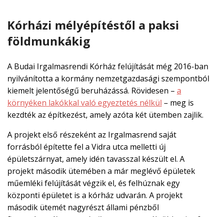
Kórházi mélyépítéstől a paksi
földmunkákig
A Budai Irgalmasrendi Kórház felújítását még 2016-ban
nyilvánította a kormány nemzetgazdasági szempontból
kiemelt jelentőségű beruházássá. Rövidesen –
a
környéken lakókkal való egyeztetés nélkül
– meg is
kezdték az építkezést, amely azóta két ütemben zajlik.
A projekt első részeként az Irgalmasrend saját
forrásból építette fel a Vidra utca melletti új
épületszárnyat, amely idén tavasszal készült el. A
projekt második ütemében a már meglévő épületek
műemléki felújítását végzik el, és felhúznak egy
központi épületet is a kórház udvarán. A projekt
második ütemét nagyrészt állami pénzből