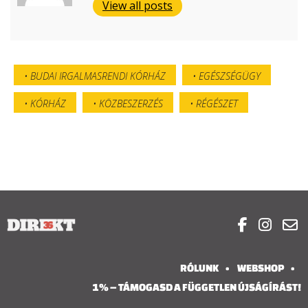
View all posts
BUDAI IRGALMASRENDI KÓRHÁZ
EGÉSZSÉGÜGY
KÓRHÁZ
KÖZBESZERZÉS
RÉGÉSZET



RÓLUNK
WEBSHOP
1% – TÁMOGASD A FÜGGETLEN ÚJSÁGÍRÁST!