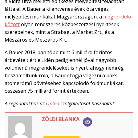
a Vidra utca melletti építkezés mélyépítési feladatait
látta el. A Bauer a kilencvenes évek óta végez
mélyépítési munkákat Magyarországon, a
megrendelői
között
olyan rendszeres közbeszerzési nyertesek
szerepelnek, mint a Strabag, a Market Zrt., és a
Mészáros és Mészáros Kft.
A Bauer 2018-ban több mint 6 milliárd forintos
árbevételt ért el, idén pedig ennél jóval nagyobb
volumenű megrendeléseket is nyert: ahogy nemrég
beszámoltunk róla, a Bauer fogja végezni a paksi
atomerőmű bővítéséhez kapcsolódó földmunkákat,
összesen 75 milliárd forint értékben.
A cégadatokhoz az
Opten
szolgáltatását használtuk.
ZÖLDI BLANKA