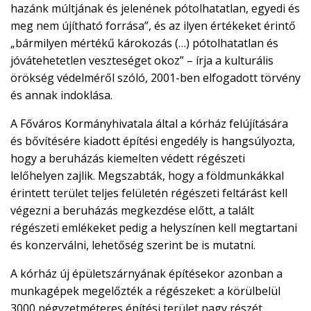
hazánk múltjának és jelenének pótolhatatlan, egyedi és
meg nem újítható forrása”, és az ilyen értékeket érintő
„bármilyen mértékű károkozás (…) pótolhatatlan és
jóvátehetetlen veszteséget okoz” – írja a kulturális
örökség védelméről szóló, 2001-ben elfogadott törvény
és annak indoklása.
A Főváros Kormányhivatala által a kórház felújítására
és bővítésére kiadott építési engedély is hangsúlyozta,
hogy a beruházás kiemelten védett régészeti
lelőhelyen zajlik. Megszabták, hogy a földmunkákkal
érintett terület teljes felületén régészeti feltárást kell
végezni a beruházás megkezdése előtt, a talált
régészeti emlékeket pedig a helyszínen kell megtartani
és konzerválni, lehetőség szerint be is mutatni.
A kórház új épületszárnyának építésekor azonban a
munkagépek megelőzték a régészeket: a körülbelül
3000 négyzetméteres építési terület nagy részét