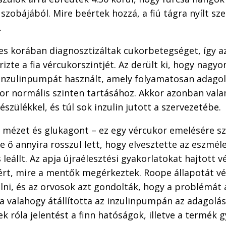
 szobájából. Mire beértek hozzá, a fiú tágra nyílt sz
.
es korában diagnosztizáltak cukorbetegséget, így az
rizte a fia vércukorszintjét. Az derült ki, hogy nagyo
inzulinpumpát használt, amely folyamatosan adagol
kor normális szinten tartásához. Akkor azonban val
észülékkel, és túl sok inzulin jutott a szervezetébe.
 mézet és glukagont – ez egy vércukor emelésére sz
de ő annyira rosszul lett, hogy elvesztette az eszméle
 leállt. Az apja újraélesztési gyakorlatokat hajtott vé
tért, mire a mentők megérkeztek. Roope állapotát v
zálni, és az orvosok azt gondolták, hogy a problémát
ka valahogy átállította az inzulinpumpán az adagolás
ek róla jelentést a finn hatóságok, illetve a termék 