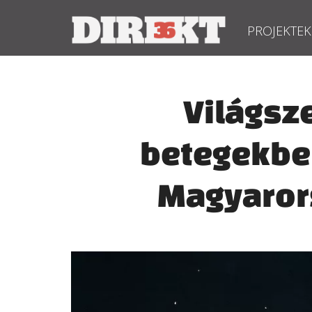
PROJEKTEK
Világsz
betegekbe 
Magyaror