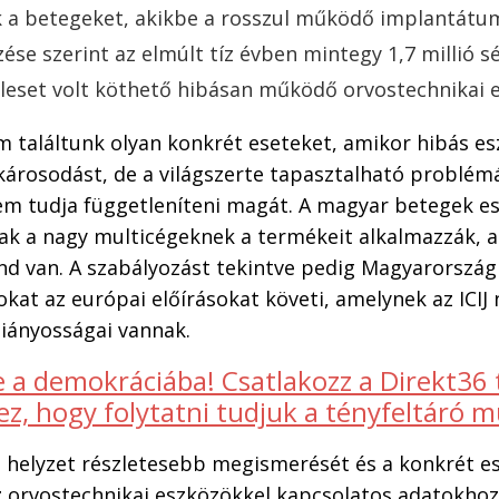
k a betegeket, akikbe a rosszul működő implantátu
zése szerint az elmúlt tíz évben mintegy 1,7 millió s
áleset volt köthető hibásan működő orvostechnikai
m találtunk olyan konkrét eseteket, amikor hibás e
károsodást, de a világszerte tapasztalható problém
m tudja függetleníteni magát. A magyar betegek es
ak a nagy multicégeknek a termékeit alkalmazzák, 
d van. A szabályozást tekintve pedig Magyarország
kat az európai előírásokat követi, amelynek az ICI
hiányosságai vannak.
e a demokráciába! Csatlakozz a Direkt36
z, hogy folytatni tudjuk a tényfeltáró 
 helyzet részletesebb megismerését és a konkrét es
z orvostechnikai eszközökkel kapcsolatos adatokhoz