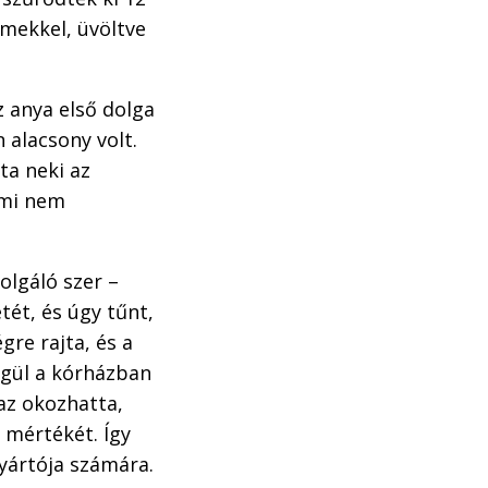
emekkel, üvöltve
 anya első dolga
n alacsony volt.
ta neki az
ami nem
olgáló szer –
tét, és úgy tűnt,
gre rajta, és a
égül a kórházban
 az okozhatta,
 mértékét. Így
gyártója számára.