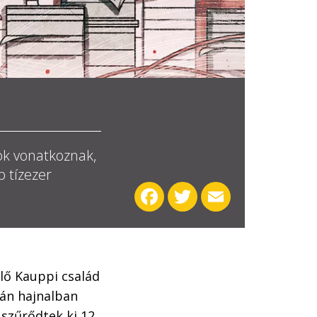
ok vonatkoznak,
b tízezer
Facebook
Twitter
Email
lő Kauppi család
-án hajnalban
 szűrődtek ki 12