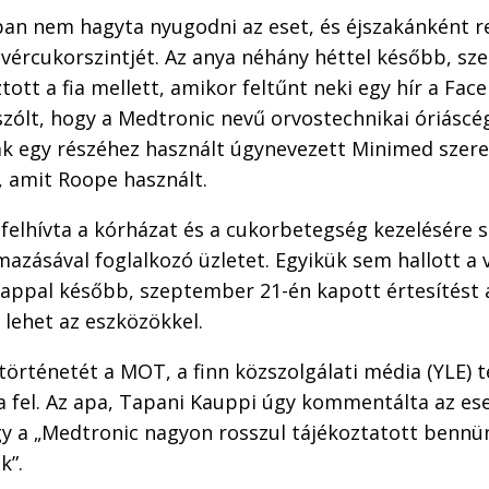
ban nem hagyta nyugodni az eset, és éjszakánként 
k vércukorszintjét. Az anya néhány héttel később, s
ztott a fia mellett, amikor feltűnt neki egy hír a Fa
szólt, hogy a Medtronic nevű orvostechnikai óriáscég
k egy részéhez használt úgynevezett Minimed szere
s, amit Roope használt.
elhívta a kórházat és a cukorbetegség kezelésére s
azásával foglalkozó üzletet. Egyikük sem hallott a v
nappal később, szeptember 21-én kapott értesítést 
 lehet az eszközökkel.
történetét a MOT, a finn közszolgálati média (YLE) t
 fel. Az apa, Tapani Kauppi úgy kommentálta az ese
gy a „Medtronic nagyon rosszul tájékoztatott benn
k”.