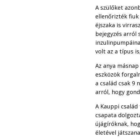
A szülőket azon
ellenőrizték fiu
éjszaka is virras
bejegyzés arról 
inzulinpumpáina
volt az a típus i
Az anya másnap f
eszközök forgalm
a család csak 9 
arról, hogy gond
A Kauppi család 
csapata dolgozta
újágíróknak, ho
életével játszana