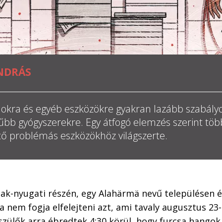
NDRÁS
okra és egyéb eszközökre gyakran lazább szabály
űbb gyógyszerekre. Egy átfogó elemzés szerint töb
tő problémás eszközökhöz világszerte.
ak-nyugati részén, egy Alahärmä nevű településen é
a nem fogja elfelejteni azt, ami tavaly augusztus 23
 szülők arra ébredtek 4:30 körül, hogy furcsa hangok