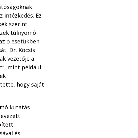
hatóságoknak
z intézkedés. Ez
ek szerint
 Ezek túlnyomó
 az ő esetükben
t. Dr. Kocsis
k vezetője a
t”, mint például
nek
tette, hogy saját
rtó kutatás
nevezett
ített
sával és