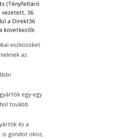
ts (Tényfeltáró
 vezetett, 36
ül a Direkt36
a következők:
kai eszközöket
eneknek az
ábbi
 gyártók egy-egy
hol tovább
yártók és a
 is gondot okoz,