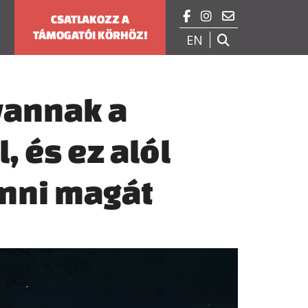



CSATLAKOZZ A
TÁMOGATÓI KÖRHÖZ!
EN

vannak a
 és ez alól
nni magát