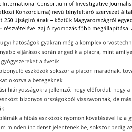
z International Consortium of Investigative Journalis
közi Konzorciuma) nevű tényfeltáró szervezet által
t 250 újságírójának – köztük Magyarországról egyed
 részvételével zajló nyomozás főbb megállapításai 
ügyi hatóságok gyakran még a komplex orvostechni
nyebb eljárások során engedik a piacra, mint amily
gyógyszereket alávetik
bizonyuló eszközök sokszor a piacon maradnak, tov
kat okozva a betegeknek
ási hiányosságokra jellemző, hogy előfordul, hogy a
szközt bizonyos országokból visszavonnak, de más
ák
lémák a hibás eszközök nyomon követésével is: a g
m minden incidenst jelentenek be, sokszor pedig az