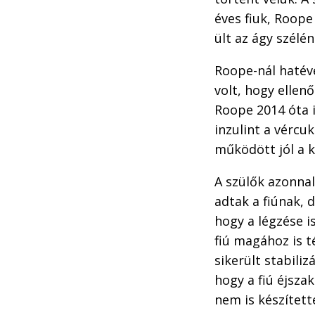
éves fiuk, Roope
ült az ágy szélén
Roope-nál hatév
volt, hogy ellenő
Roope 2014 óta 
inzulint a vércu
működött jól a k
A szülők azonnal
adtak a fiúnak, 
hogy a légzése is
fiú magához is 
sikerült stabili
hogy a fiú éjsza
nem is készített