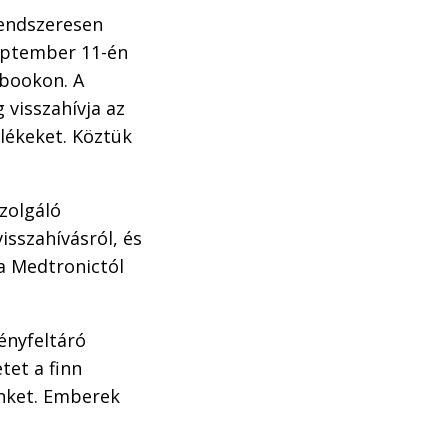
rendszeresen
zeptember 11-én
cebookon. A
 visszahívja az
lékeket. Köztük
zolgáló
isszahívásról, és
a Medtronictól
ényfeltáró
tet a finn
ünket. Emberek