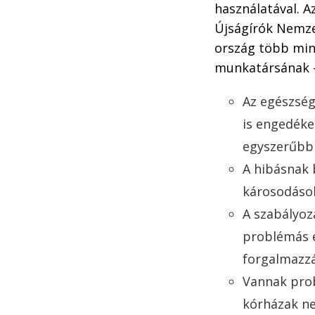
használatával. A
Újságírók Nemzet
ország több min
munkatársának –
Az egészség
is engedéke
egyszerűbb 
A hibásnak 
károsodáso
A szabályoz
problémás e
forgalmazz
Vannak prob
kórházak ne