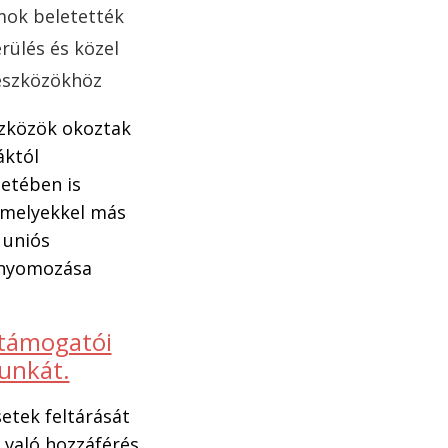
mok beletették
érülés és közel
 eszközökhöz
szközök okoztak
áktól
etében is
amelyekkel más
 uniós
J nyomozása
 támogatói
munkát.
etek feltárását
 való hozzáférés