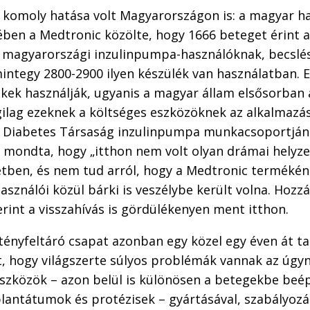
k komoly hatása volt Magyarországon is: a magyar 
ében a Medtronic közölte, hogy 1666 beteget érint a
a magyarországi inzulinpumpa-használóknak, becslés
mintegy 2800-2900 ilyen készülék van használatban.
kek használják, ugyanis a magyar állam elsősorban
lag ezeknek a költséges eszközöknek az alkalmazásá
 Diabetes Társaság inzulinpumpa munkacsoportjána
 mondta, hogy „itthon nem volt olyan drámai helyze
setben, és nem tud arról, hogy a Medtronic terméké
sználói közül bárki is veszélybe került volna. Hozzá
erint a visszahívás is gördülékenyen ment itthon.
ényfeltáró csapat azonban egy közel egy éven át ta
t, hogy világszerte súlyos problémák vannak az úgy
szközök – azon belül is különösen a betegekbe beép
lantátumok és protézisek – gyártásával, szabályozá