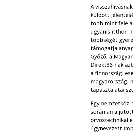
A visszahívásna
küldött jelentés
több mint fele 
ugyanis itthon 
többségét gyere
támogatja anyagi
Győző, a Magyar
Direkt36-nak azt
a finnországi e
magyarországi ha
tapasztalatai sz
Egy nemzetközi t
során arra jutot
orvostechnikai e
úgynevezett imp