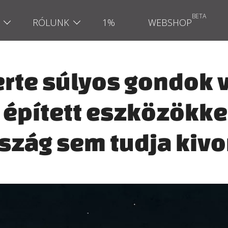
RÓLUNK
1%
WEBSHOP
erte súlyos gondok 
épített eszközökkel,
szág sem tudja kivo