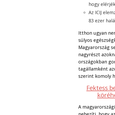
hogy elérjé
Az ICIJ elem
83 ezer hal
Itthon ugyan ne
súlyos egészség
Magyarország se
nagyrészt azokn
országokban gon
tagállamként azo
szerint komoly 
Fektess b
köréhe
A magyarországi
nehezíti, hogy a