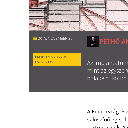
2018. NOVEMBER 26.
PETHŐ A
PROBLÉMÁS ORVOSI
Az implantátum
ESZKÖZÖK
mint az egyszer
haláleset köthe
A Finnország ész
valószínűleg soh
történt velük. A